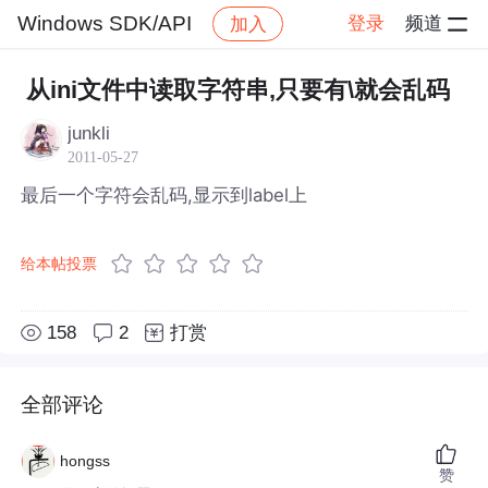
Windows SDK/API
登录
频道
加入
帖子详情
社区
Windows SDK/API
从ini文件中读取字符串,只要有\就会乱码
junkli
2011-05-27
最后一个字符会乱码,显示到label上
给本帖投票
158
2
打赏
全部评论
hongss
赞