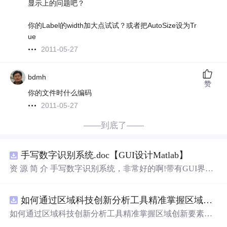
显示上的问题吧？
你的Label的width加大点试试？或者把AutoSize设为Tr
ue
2011-05-27
bdmh
赞
你的文件时什么编码
2011-05-27
——到底了——
手写数字识别系统.doc【GUI设计Matlab】
资 源 简 介 手写数字识别系统，非常好的啊!带有GUI界
面，使用方便! 详 情 说 明 用这个手写数字识别系统，你可
以轻松地识别手写数字。这个系统不仅功能强大，而且还
如何通过区域科技创新分析工具精准掌握区域创新要素分布与产业链融合现状？.docx
带有直观的图形用户界面（GUI），非常容易使用。你只
需要将手写数字输入系统，它将立即给出准确的识别结
如何通过区域科技创新分析工具精准掌握区域创新要素分
果。这个系统可以在各种场景
中
使用，无论是学校、工作
布与产业链融合现状？