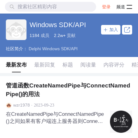
登录
频道
Windows SDK/API
加入
1184
成员
2.2w+
贡献
社区简介：
Delphi Windows SDK/API
最新发布
最新回复
标题
阅读量
内容评分
精
管道函数CreateNamedPipe与ConnectNamed
Pipe()的用法
·
2023-09-23
wzr1978
在CreateNamedPipe与ConnectNamedPipe
()之间如果有客户端连上服务器则Connect
NamedPipe()函数会失败, 报535 (0X217) :
ERROR_PIPE_CONNECTED错误. 管道创