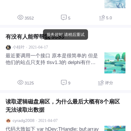
中观看监控的画面，之前一直都没问题可是
后来就只是搬了一下位置，就只有一个看摄
像头可以观看监控的画面。我试着另外两个
5.0
3552
5
监控窗口都连可以看到的那个摄像头的IP，
是可以看到的。由此可以证明我开发的软件
服务超时,请稍后重试
有没有人能帮帮我 5555
是没有问题，在查看时报出的错误代码是：
506，经看到说明文档错误信息是： NET_P
·
2021-04-17
小桂叶
LAYM4_ALLOC_MEMORY_ERROR = 506;
最近要调用一个接口 原本是很简单的 但是
{//Allocate memory failed.} 分配内存失败的
他们的站点只支持 tlsv1.3的 delphi有什么
提示。谢谢
方法能够 调用这种接口吗？ 谢谢大家
评分
3125
9
读取逻辑磁盘扇区，为什么最后大概有8个扇区
无法读取出数据
·
2021-04-07
cyradg2008
代码大致如下 var hDev:THandle; buf:array