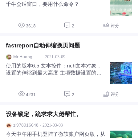
千牛会话窗口，要用什么命令？
评分
3618
2
fastreport自动伸缩换页问题
·
2021-03-09
Mr.Huang……
使用的版本6.5 文本控件：rich文本对象，
设置的伸缩到最大高度 主项数据设置的不
伸缩 数据存放在记录为1的记录里 怎么实
现自动分页，如果所示，第一页下方最后一
行多余出来的部分应该打印在第二页里面，
评分
4231
2
这个地方没有自动分页打印，麻烦大神指导
下
设备锁定，跪求求大佬帮忙。
·
2021-03-03
zl978916648
今天中午用手机登陆了微软账户网页版，从