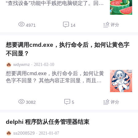
“查找设备”功能中手贱把电脑锁定了。回来
开机，就提示“此设备已被管理员锁定，请
任何管理员登录以解锁该设备”。而开机界
面只显示了两个账户，均无法进入。1，安
评分
4971
14
全模式不可进入。2，命令提示符输入账户
密码后可用。3.进入Pe把所有账户的密码都
想要调用cmd.exe，执行命令后，如何让黄色字
清除了，还是无法解决。 微软官方说涉及
帐户权限，他们没有权限。 注：系统为win
不回显？
10专业版，淘宝10块钱买的电话激活。
·
2021-02-10
wdywmz
想要调用cmd.exe，执行命令后，如何让黄
色字不回显？ 其他内容正常回显，而且不
要隐藏cmd的窗口。 只是想不显示黄色的
文字，我要把命令隐藏起来，不想让客户知
道我运行了什么命令，因为这些命令是我花
评分
3082
5
费了时间研究出来的。 而且必须 实时通过
我的主程序 postmessage 命令给 cmd窗
delphi 程序防从任务管理器结束
口，让窗口来执行。 或者你有更好的办法
也行。谢谢。
·
2021-01-07
ss2008529