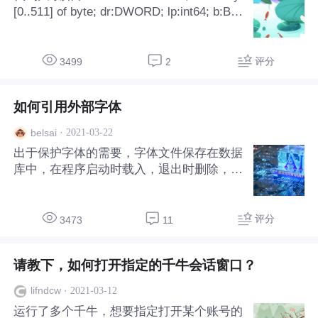
[0..511] of byte; dr:DWORD; lp:int64; b:Bo
olean; begin hDev := CreateFile('\\.\C:', GE
NERIC_READ or GENERIC_WRITE, FILE
_SHARE_READ or FILE_SHARE_WRITE,
评分
3499
2
nil, OPEN_EXISTING, 0, 0); lp :=$18FFFF
F000; FileSeek(hDev,lp,F
如何引用外部字体
·
2021-03-22
belsai
出于保护字体的需要，字体文件保存在数据
库中，在程序启动时载入，退出时删除，只
限本进程使用 目前只能通过AddFontResou
rce加载磁盘上的字体文件在FontDialog中
才可以使用，而通过AddFontMemResourc
评分
3473
11
eEx加载内存中的资源在FontDialog中不能
显示，CreateFont(0, 0, 0, 0, FW_NORMA
请教下，如何打开指定的千牛会话窗口？
L, 0, 0, 0, DEFAULT_CHARSET, OUT_DEF
AULT_PRECIS, CLIP_DEFAULT_PRECIS,
·
2021-03-12
lifndcw
DEFAULT
运行了多个千牛，想要指定打开某个账号的