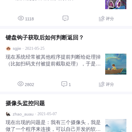
0有没有提供农历相关的公开API?
评分
1118
键盘钩子获取后如何判断返回？
·
2021-05-25
sgjie
现在系统经常被其他程序提前判断给处理掉
（比如扫码支付被提前截取处理），于是想
自己也写一个钩子先判断。 function keyHo
okProc(nCode: Integer; LWParam: WPARA
M; LLParam: LPARAM): LRESULT;//调用键
评分
2802
1
盘钩子，屏蔽功能键 var p: LPKBDLLHOO
KSTRUCT; y: integer; fFlag:boolean; KeyN
摄像头监控问题
ame: array[0..100] of char; Kbs: TKeyboar
dState
·
2021-05-07
zhao_auau
现在出现的问题是：我有三个摄像头，我是
做了一个程序来连接，可以自己开发的软件