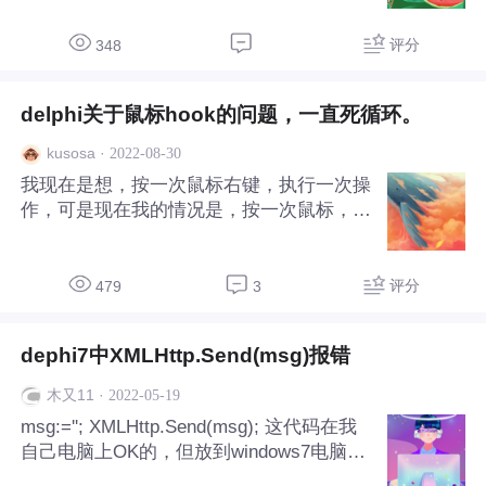
评分
348
delphi关于鼠标hook的问题，一直死循环。
·
2022-08-30
kusosa
我现在是想，按一次鼠标右键，执行一次操
作，可是现在我的情况是，按一次鼠标，一
直执行，死循环了，代码如下，烦请大神帮
我看看。 DLL代码如下： library myhook; u
ses System.SysUtils, Windows, Mess
评分
479
3
dephi7中XMLHttp.Send(msg)报错
·
2022-05-19
木又11
msg:=''; XMLHttp.Send(msg); 这代码在我
自己电脑上OK的，但放到windows7电脑
上，XMLHttp.Send(msg)这句就报错“参数