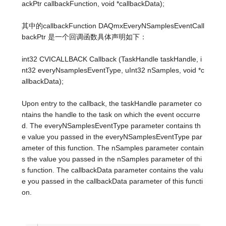
ackPtr callbackFunction, void *callbackData);
其中的callbackFunction DAQmxEveryNSamplesEventCall
backPtr 是一个回调函数具体声明如下：
int32 CVICALLBACK Callback (TaskHandle taskHandle, i
nt32 everyNsamplesEventType, uInt32 nSamples, void *c
allbackData);
Upon entry to the callback, the taskHandle parameter co
ntains the handle to the task on which the event occurre
d. The everyNSamplesEventType parameter contains th
e value you passed in the everyNSamplesEventType par
ameter of this function. The nSamples parameter contain
s the value you passed in the nSamples parameter of thi
s function. The callbackData parameter contains the valu
e you passed in the callbackData parameter of this functi
on.