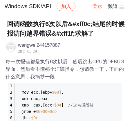
Windows SDK/API
登录
频道
加入
帖子详情
社区
Windows SDK/API
回调函数执行6次以后&#xff0c;结尾的时候
报访问越界错误&#xff1f;求解了
wangwei244157887
2011-05-29
每一次报错都是执行6次以后，然后跳出CPU的DEBUG
界面，然后看不懂那个汇编指令，想请教一下，下面的
什么意思，我摘抄一段
  mov ecx,[ebp+
$
08
];
  xor eax,eax
  cmp  eax,[ecx+
$
04
]  
//这句话报错
  jnbe +
$
000000
cb
  jb +
$
0
c