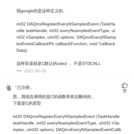
我google的是这样定义的。
int32 DAQmxRegisterEveryNSamplesEvent (TaskHa
ndle taskHandle, int32 everyNsamplesEventType, uI
nt32 nSamples, uInt32 options, DAQmxEveryNSamp
lesEventCallbackPtr callbackFunction, void *callback
Data);
这样应该就是C默认的cdecl ， 不是STDCALL
2011-05-29
「已注销」
赞
恩，我现在调用的是C的函数库然后翻译的，
下面是C的原型
int32 DAQmxRegisterEveryNSamplesEvent (TaskHandle
taskHandle, int32 everyNsamplesEventType, uInt32 nSa
mples, uInt32 options, DAQmxEveryNSamplesEventCallb