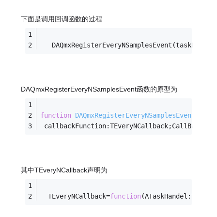
下面是调用回调函数的过程
   DAQmxRegisterEveryNSamplesEvent(taskHandle
DAQmxRegisterEveryNSamplesEvent函数的原型为
function
DAQmxRegisterEveryNSamplesEvent
(ATas
 callbackFunction:TEveryNCallback;CallBackDat
其中TEveryNCallback声明为
  TEveryNCallback=
function
(ATaskHandel:TaskHa