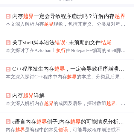
内存
越界
一定会导致程序崩溃吗？详解内存
越界
本文深入解析内存
越界
现象，包括其定义、分类及对程序
稳定性的影响，并探讨内存
越界
是否一定导致程序崩溃。
关于shell脚本语法
错误
: 未预期的文件
结尾
本文探讨了在Azkaban上
执行
由Notepad++编写的Shell脚本
时遇到的“语法
错误
:未预期的文件
结尾
”问题。详细介绍了
不同操作系统下行
结尾
格式的区别，及如何在Notepad++中
C++程序发生内存
越界
，一定会导致程序崩溃吗？详解内存
调整行
结尾
格式以确保脚本在Linux系统或Azkaban上的成
功
执行
。
本文深入探讨C++程序中内存
越界
的本质、分类及后果，
指出内存
越界
并不必然导致崩溃，仅当
访问
非法地址（如0
x00000000–0x0000FFFF低址区或内核态地址）时才会触发
内存
越界
详解
系统级内存
访问
违例而崩溃。文章结合数组读写
越界
、strc
py/memcpy误用等典型场景，剖析栈/堆/全局区内存
越界
的
本文深入解析内存
越界
的成因及后果，探讨数组
越界
、字
影响差异，并介绍Valgrind、AddressSanitizer等专业检测工
符串处理函数
越界
等问题，提供有效预防措施。
具及日志打印、分段注释等实用排查方法。
c语言内存
越界
例子,内存
越界
的可能情况分析，C语言内存
内存
越界
是编程中的常见
错误
，可能导致程序崩溃或不可