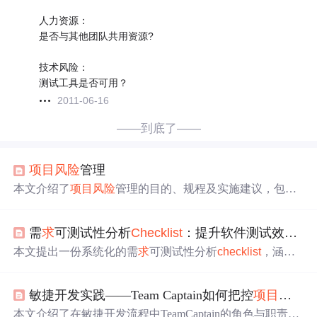
人力资源：
是否与其他团队共用资源?
技术风险：
测试工具是否可用？
2011-06-16
——到底了——
项目风险
管理
本文介绍了
项目风险
管理的目的、规程及实施建议，包括
风险识别、分析、减缓和跟踪等关键步骤，旨在帮助IT企
业有效管理和减轻软件研发项目中的潜在风险。
需
求
可测试性分析
Check
list
：提升软件测试效率的实用指南
本文提出一份系统化的需
求
可测试性分析
check
list
，涵盖
清晰性、可验证性、完整性等六大维度，帮助测试团队在
需
求
评审阶段发现潜在问题，提升测试覆盖率与软件质
敏捷开发实践——Team Captain如何把控
项目风险
量，适用于多种开发模式，助力实现Shift-Left测试。
本文介绍了在敏捷开发流程中TeamCaptain的角色与职责，