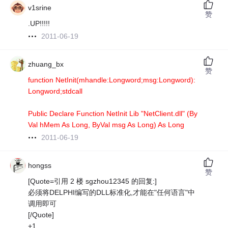
v1srine
赞
.UP!!!!!
2011-06-19
zhuang_bx
赞
function NetInit(mhandle:Longword;msg:Longword):
Longword;stdcall
Public Declare Function NetInit Lib "NetClient.dll" (By
Val hMem As Long, ByVal msg As Long) As Long
2011-06-19
hongss
赞
[Quote=引用 2 楼 sgzhou12345 的回复:]
必须将DELPHI编写的DLL标准化,才能在"任何语言"中
调用即可
[/Quote]
+1