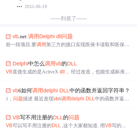
2011-06-19
——到底了——
vb
.net
调用
Delphi
dll
问题
前一段项目,要
调用
第三方的接口实现医保卡读取和医保信
息上传.遇到一个太诡异的
问题
. 不管怎么
调用
使用显示"出
错误尝试读取或写入受保护的内存。这通常指示其他内存
Delphi
中怎么
调用
vb
的
DLL
已损坏。"
问题
. 对于
Delphi
中的Pchar 类型的 使用(Byval S
tringBuilder…定义 如: _ Public Shared Function Test(ByVal
VB
直接生成的是ActiveX
dll
， 经过改造，也能生成标准的
p As StringBu
Windows
DLL
。 不知道你说的
VB
生成的
dll
是哪一类？ 1.
标准的Windows
DLL
，
delphi
的例子很多。 无需等
VB
生成
vb
6如何
调用
delphi
DLL
中的函数并返回字符串？
的
dll
。 2. 如果是
vb
生成的active x
dll
， 那么： 首先注册
V
B
的ActiveX
DLL
，然后在
Delphi
的Project菜单上选择import
1，
问题
描述 最近发现
vb
6
调用
delphi
DLL
中的函数并返回
Type L
字符串时出现
问题
，有时正常，有时出现？号，有时干脆
导致
VB
程序退出 2019-01-18 13:18:51 将金额数字转化为可
VB
写不用注册的
DLL
的
问题
读的语音文字:1转化为1元 ????@ 元 ???? og\SS_log.txt .eP K
: 2，原因分析 delph...
VB
可以写不用注册的
DLL
,这个大家都知道. 用
VB
写的这
种
DLL
,用
VB
调用
是没
问题
的,若是跨语言,例如,用C++,
DEL