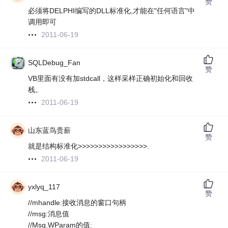
赞
必须将DELPHI编写的DLL标准化,才能在"任何语言"中
调用即可
2011-06-19
SQLDebug_Fan
赞
VB里面有没有加stdcall，这样采样正确初始化和回收
栈。
2011-06-19
山东蓝鸟贵薪
赞
就是结构标准化>>>>>>>>>>>>>>>>>.
2011-06-19
yxlyq_117
赞
//mhandle:接收消息的窗口句柄
//msg:消息值
//Msg.WParam的值: