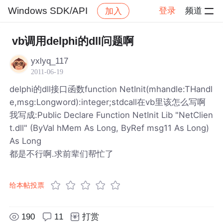
Windows SDK/API
登录
频道
加入
帖子详情
社区
Windows SDK/API
vb调用delphi的dll问题啊
yxlyq_117
2011-06-19
delphi的dll接口函数function NetInit(mhandle:THandl
e,msg:Longword):integer;stdcall在vb里该怎么写啊
我写成:Public Declare Function NetInit Lib "NetClien
t.dll" (ByVal hMem As Long, ByRef msg11 As Long)
As Long
都是不行啊.求前辈们帮忙了
给本帖投票
190
11
打赏