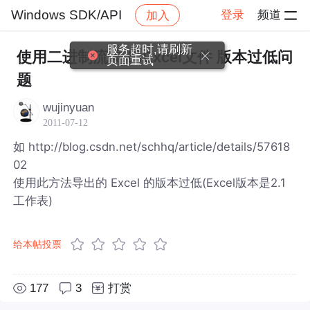
Windows SDK/API
登录
频道
加入
帖子详情
社区
Windows SDK/API
服务超时,请刷新
使用二进制流 导出Excel文件 版本过低问
页面重试
题
wujinyuan
2011-07-12
如 http://blog.csdn.net/schhq/article/details/57618
02
使用此方法导出的 Excel 的版本过低(Excel版本是2.1
工作表)
给本帖投票
177
3
打赏