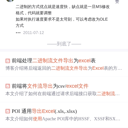
赞
二进制的方式优点就是速度快，缺点就是一旦MS修改
格式，代码就要调整
如果对执行速度要求不是太苛刻，可以考虑改为OLE
方式
2011-07-12
——到底了——
前端处理
二进制
流
文件
导出
为
excel
表
博客介绍将后端返回的
二进制
流
文件
导出
为
Excel
表的方
法，可直接调用showConfirm函数，还提及get接口是自行
封装的，并展示了最终效果。
前端将
文件
流
导出
为csv/
excel
文件
本文介绍了如何在前端通过请求后端接口获取
二进制
流
，
实现csv或
excel
文件
的下载。避免了后端保存静态
文件
和
直接暴露链接的方式，解决了资源消耗
问题
。关键在于设
POI 通用
导出
Excel
(.xls,.xlsx)
置请求头及正确匹配
文件
格式。注意，由于微软的bom头
问题
，
使用
Excel
打开csv
文件
可能出现乱码，但
使用
WPS
本文介绍如何
使用
Apache POI库中的HSSF、XSSF和SXSS
等软件则正常。
F对象高效
导出
Excel
文件
，包括处理大数据量报表
导出
的