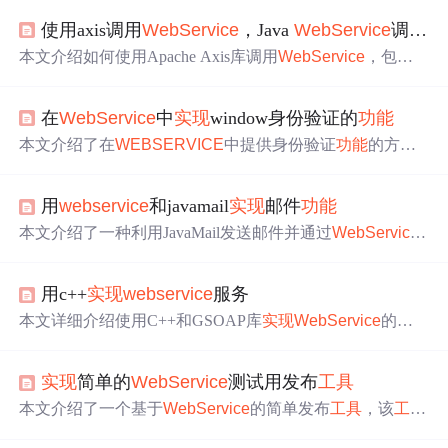
使用axis调用
WebService
，Java
WebService
调用
工
本文介绍如何使用Apache Axis库调用
WebService
，包括
配置Maven依赖、创建
WebService
调用
工具
类等步骤，并
提供示例代码。
在
WebService
中
实现
window身份验证的
功能
本文介绍了在
WEBSERVICE
中提供身份验证
功能
的方
法。先创建测试用的
WEBSERVICE
并取消匿名访问和集
成WINDOWS选项，再建立WINFORM工程调用该
WEBSE
用
webservice
和javamail
实现
邮件
功能
RVICE
，修改生成的代理类，在构造函数里添加身份信
息，重编译即可
实现
身份验证，此方法也适用于其他WEB
本文介绍了一种利用JavaMail发送邮件并通过
WebService
请求。
提供接口的方法，
实现
了跨系统的邮件发送
功能
。文章详
细讲述了使用JavaMail发送邮件的过程及如何用XFIRE
实现
用c++
实现
webservice
服务
WebService
，并解决了在Linux环境下SMTP验证的问题。
本文详细介绍使用C++和GSOAP库
实现
WebService
的过
程，包括
工具
wsdl2h.exe及soapcpp2.exe的使用，以及如何
搭建服务端与客户端进行通信。
实现
简单的
WebService
测试用发布
工具
本文介绍了一个基于
WebService
的简单发布
工具
，该
工具
通过加载属性文件来快速发布服务，减少了手动配置的繁