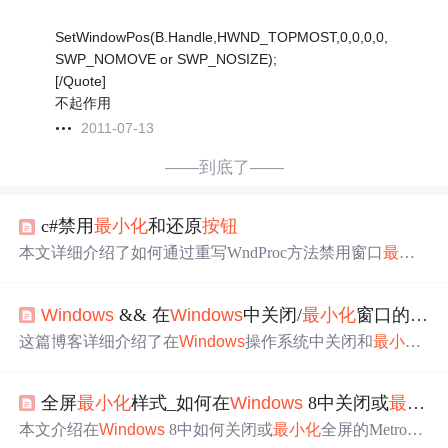
SetWindowPos(B.Handle,HWND_TOPMOST,0,0,0,0,
SWP_NOMOVE or SWP_NOSIZE);
[/Quote]
不起作用
2011-07-13
——到底了——
c#禁用
最小化
和还原
按钮
本文详细介绍了如何通过重写WndProc方法禁用窗口
最小
化
和还原功能，以及通过创建钩子类屏蔽系统快捷键，如
Alt+F4、
Windows
键等。包括禁止
最小化
按钮
设置和禁用
Windows
&& 在
Windows
中关闭/
最小化
窗口的几种快捷方法
特定快捷键的方法。
这篇博客详细介绍了在
Windows
操作系统中关闭和
最小化
窗口的各种快捷方式，包括使用键盘快捷键、任务栏操作
以及利用虚拟桌面等功能。通过掌握这些技巧，用户可以
全屏
最小化
样式_如何在
Windows
8中关闭或
最小化
更高效地管理工作窗口，提高生产力。
本文介绍在
Windows
8中如何关闭或
最小化
全屏的Metro应