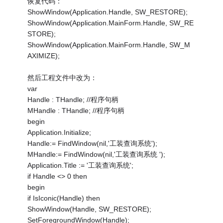
恢复代码：
ShowWindow(Application.Handle, SW_RESTORE);
ShowWindow(Application.MainForm.Handle, SW_RE
STORE);
ShowWindow(Application.MainForm.Handle, SW_M
AXIMIZE);
然后工程文件中改为：
var
Handle : THandle; //程序句柄
MHandle : THandle; //程序句柄
begin
Application.Initialize;
Handle:= FindWindow(nil,'工装查询系统');
MHandle:= FindWindow(nil,'工装查询系统 ');
Application.Title := '工装查询系统';
if Handle <> 0 then
begin
if IsIconic(Handle) then
ShowWindow(Handle, SW_RESTORE);
SetForegroundWindow(Handle);