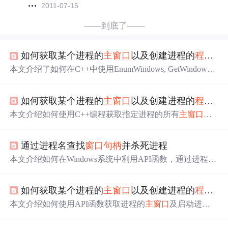
2011-07-15
——到底了——
如何获取某个进程的
主
窗口
以及创建进程的
程序
名
本文介绍了如何在C++中使用EnumWindows, GetWindowTh
readProcessId等API获取进程的
主
窗口
以及如何利用PSAPI
获取创建进程的
程序
文件名。通过CMainWindowIterator和
如何获取某个进程的
主
窗口
以及创建进程的
程序
名
CProcessModuleIterator类实现枚举和查找功能。 104517305,
8241288,岭回归与波士顿房价预测：避免线性回归过拟合,
本文介绍如何使用C++编程获取指定进程的所有
主
窗口
句
['机器学习', '深度学习', 'Python', '数据预测', '模型优化']
柄
及创建该进程的
程序
文件名，包括使用C++类封装API函
数实现
窗口
与进程枚举的方法。
通过进程名查找
窗口
句柄
并杀死进程
本文介绍如何在Windows系统中利用API函数，通过进程名
称查找对应的
窗口
句柄
，并进一步终止该进程的操作方
法。
如何获取某个进程的
主
窗口
以及创建进程的
程序
名
本文介绍如何使用API函数获取进程的
主
窗口
及启动进程
的
程序
名，包括使用C++类封装技术简化操作。