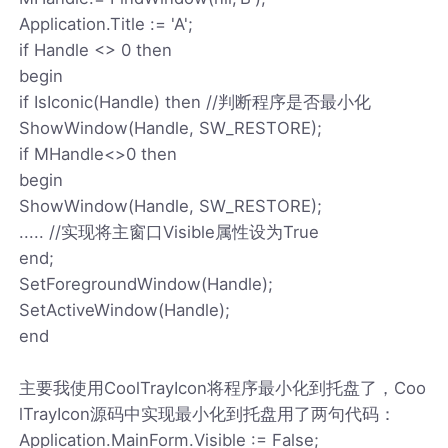
Application.Title := 'A';
if Handle <> 0 then
begin
if IsIconic(Handle) then //判断程序是否最小化
ShowWindow(Handle, SW_RESTORE);
if MHandle<>0 then
begin
ShowWindow(Handle, SW_RESTORE);
..... //实现将主窗口Visible属性设为True
end;
SetForegroundWindow(Handle);
SetActiveWindow(Handle);
end
主要我使用CoolTrayIcon将程序最小化到托盘了，Coo
lTrayIcon源码中实现最小化到托盘用了两句代码：
Application.MainForm.Visible := False;