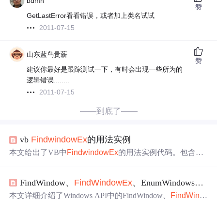
bdmh
赞
GetLastError看看错误，或者加上类名试试
2011-07-15
山东蓝鸟贵薪
赞
建议你最好是跟踪测试一下，有时会出现一些所为的
逻辑错误........
2011-07-15
——到底了——
vb
FindwindowEx
的用法实例
本文给出了VB中
FindwindowEx
的用法实例代码。包含相
关常量定义、函数声明，在Form_Load事件中
使用
FindWin
dow和
FindWindowEx
查找窗口句柄，创建新按钮并显示，
FindWindow、
FindWindowEx
、EnumWindows、EnumChildWindows
隐藏原按钮；在Form_Unload事件中恢复原按钮显示并销毁
新按钮。还列举了多篇VB相关文章推荐。
本文详细介绍了Windows API中的FindWindow、
FindWind
owEx
、EnumWindows和EnumChildWindows四个函数的
使
用
方法
及C#.NET的声明。这些函数分别用于查找顶层窗