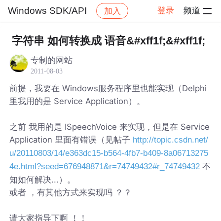
Windows SDK/API
登录
频道
加入
帖子详情
社区
Windows SDK/API
字符串 如何转换成 语音&#xff1f;&#xff1f;
专制的网站
2011-08-03
前提，我要在 Windows服务程序里也能实现（Delphi
里我用的是 Service Application）。
之前 我用的是 ISpeechVoice 来实现，但是在 Service
Application 里面有错误（见帖子
http://topic.csdn.net/
u/20110803/14/e363dc15-b564-4fb7-b409-8a06713275
不
4e.html?seed=676948871&r=74749432#r_74749432
知如何解决...）。
或者 ，有其他方式来实现吗 ？？
请大家指导下啊 ！！