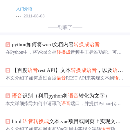
入门介绍
2011-08-03
——到底了——
python如何将word文档内容
转换成
语音
在Python中，将Word文档
转换成
音频并非标准功能。可通
过几个步骤间接实现，先安装python-docx和pyttsx3库，用p
ython-docx读取Word文档文本，再用pyttsx3库将文本
转换成
【百度
语音
rest API】文本
转换成
语音
，以及
语音
转
音频，该库支持离线工作，还能配置
语音
属性。
本文介绍了如何通过百度
语音
REST API来实现文本到
语音
的转换及
语音
到文本的识别，该技术已应用于智能客服系
统。
语音
识别（利用python将
语音
转化为文字）
本文详细指导如何申请讯飞
语音
端口，并提供Python代码
实例，展示如何通过websocket将
语音
转换成
文字，包括代
码结构、所需包导入及关键步骤。
html
语音
转换成
文本,vue项目或网页上实现文字
转
本文介绍了如何在网页和Vue项目中实现文字转
语音
功