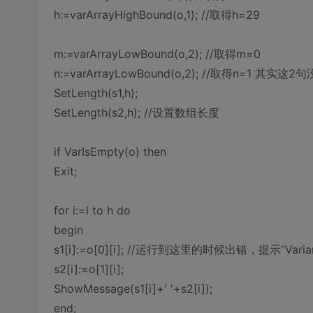
h:=varArrayHighBound(o,1); //取得h=29
m:=varArrayLowBound(o,2); //取得m=0
n:=varArrayLowBound(o,2); //取得n=1
SetLength(s1,h);
SetLength(s2,h); //设置数组长度
if VarIsEmpty(o) then
Exit;
for i:=l to h do
begin
s1[i]:=o[0][i]; //运行到这里的时候出错，提示“Variant A
s2[i]:=o[1][i];
ShowMessage(s1[i]+' '+s2[i]);
end;