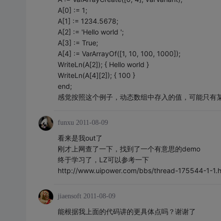
A[0] := 1;
A[1] := 1234.5678;
A[2] := 'Hello world ';
A[3] := True;
A[4] := VarArrayOf([1, 10, 100, 1000]);
WriteLn(A[2]); { Hello world }
WriteLn(A[4][2]); { 100 }
end;
感觉按照这个例子，动态数组中存入的值，可能只有
funxu
2011-08-09
看来是我out了
刚才上网查了一下，找到了一个有意思的demo
终于学习了，LZ可以参考一下
http://www.uipower.com/bbs/thread-175544-1-1.h
jiaensoft
2011-08-09
能根据我上面的代码讲的更具体点吗？谢谢了