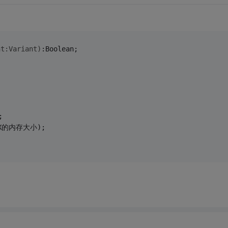
t:Variant)
:
Boolean;
;
, X的内存大小);