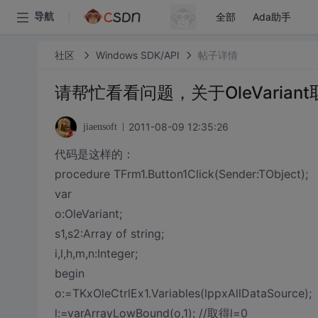
全部
Ada助手
导航
社区
Windows SDK/API
帖子详情
请帮忙看看问题，关于OleVarian
2011-08-09 12:35:26
jiaensoft
代码是这样的：
procedure TFrm1.Button1Click(Sender:TObject);
var
o:OleVariant;
s1,s2:Array of string;
i,l,h,m,n:Integer;
begin
o:=TKxOleCtrlEx1.Variables(lppxAllDataSource);
l:=varArrayLowBound(o,1); //取得l=0