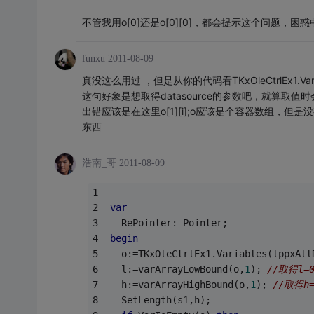
不管我用o[0]还是o[0][0]，都会提示这个问题，困惑
funxu
2011-08-09
真没这么用过 ，但是从你的代码看TKxOleCtrlEx1.Variable
这句好象是想取得datasource的参数吧，就算取值时
出错应该是在这里o[1][i];o应该是个容器数组，但是
东西
浩南_哥
2011-08-09
var
  RePointer: Pointer;
begin
  o:=TKxOleCtrlEx1.Variables(lppxAll
  l:=varArrayLowBound(o,
1
); 
//取得l=
  h:=varArrayHighBound(o,
1
); 
//取得h=
  SetLength(s1,h);