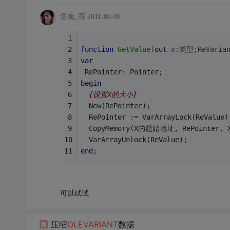
浩南_哥
2011-08-09
function
GetValue
(
out
 x:类型;ReVarian
var
 RePointer: Pointer;	
begin
{设置X的大小}
  New(RePointer);
  RePointer := VarArrayLock(ReValue)
  CopyMemory(X的起始地址, RePointer
  VarArrayUnlock(ReValue);
end
;
可以试试
压缩
OLE
VARIANT
数据