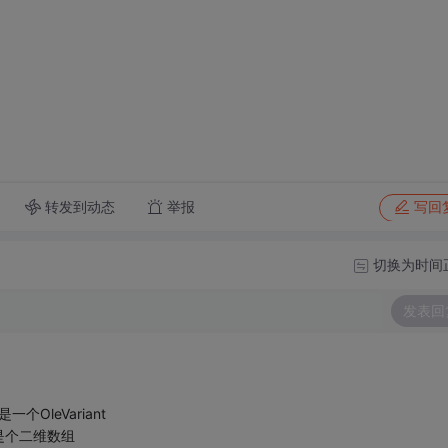
转发到动态
举报
写回
切换为时间
发表回
结果是一个OleVariant
是个二维数组