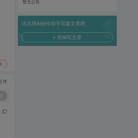
暂无公告
试试用AI创作助手写篇文章吧
+ 用AI写文章
复
正序
复