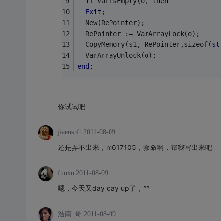
if
 VarIsEmpty(o) 
then
Exit
;
  New(RePointer);
  RePointer := VarArrayLock(o);
  CopyMemory(s1, RePointer,sizeof(
st
  VarArrayUnlock(o);
end
;
你试试吧
jiaensoft
2011-08-09
还是弄不出来，m617105，救命啊，帮我写出来吧
funxu
2011-08-09
嗯，今天又day day up了，^^
浩南_哥
2011-08-09