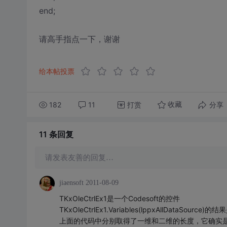
end;
请高手指点一下，谢谢
给本帖投票
182
11
打赏
分享
收藏
11 条
回复
请发表友善的回复…
jiaensoft
2011-08-09
TKxOleCtrlEx1是一个Codesoft的控件
TKxOleCtrlEx1.Variables(lppxAllDataSource)的
上面的代码中分别取得了一维和二维的长度，它确实