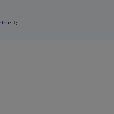
ring
)*h);