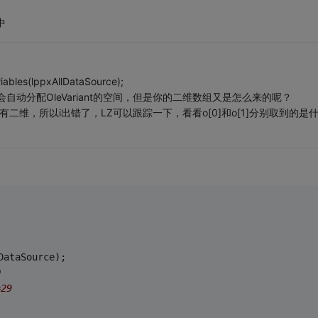
中
s(lppxAllDataSource);
会自动分配OleVariant的空间，但是你的二维数组又是怎么来的呢？
没有二维，所以i出错了，LZ可以跟踪一下，看看o[0]和o[1]分别取到的是
DataSource);
0
29