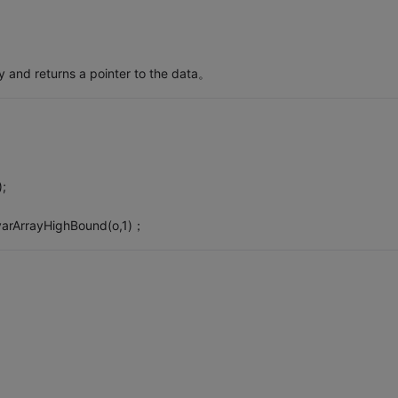
 returns a pointer to the data。
;
ArrayHighBound(o,1)；