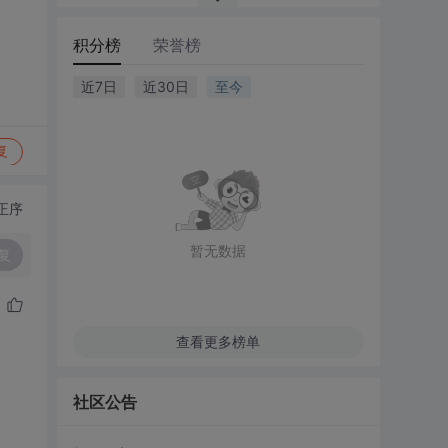
积分榜
荣誉榜
近7日
近30日
至今
复
正序
暂无数据
复
查看更多榜单
社区公告