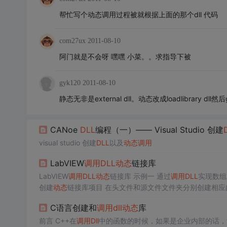
帮忙写个动态调用过程被就根据上面的那个dll 代码
com27ux
2011-08-10
阿门就是不会呀 嘿嘿 小菜。。求指导下被
gyk120
2011-08-10
静态无非是external dll。动态改成loadlibrary dll然
CANoe
DLL
编程（一）—— Visual Studio 创建
visual studio 创建
DLL
以及
动态
调用
LabVIEW
调用
DLL
动态
链接库
LabVIEW
调用
DLL
动态
链接库 示例一 通过
调用
DLL
实现数组
创建
动态
qiuhe(int raw[10]); 在test.cpp中写函...
C语言创建和
调用
dll
动态
库
前言 C++在
调用
Dll
中的函数的时候，如果是企业内部的话，肯定是