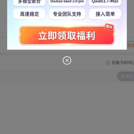
转发到动态
举报
写回
切换为时间
发表回