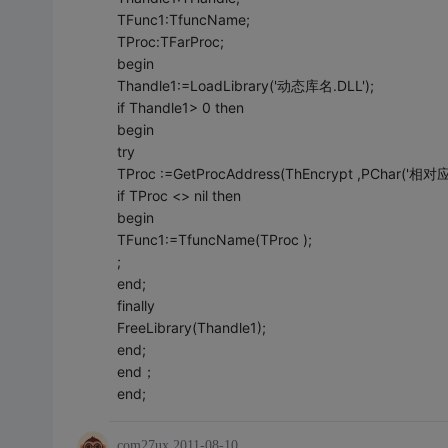
TFunc1:TfuncName;
TProc:TFarProc;
begin
Thandle1:=LoadLibrary('动态库名.DLL');
if Thandle1> 0 then
begin
try
TProc :=GetProcAddress(ThEncrypt ,PChar(
if TProc <> nil then
begin
TFunc1:=TfuncName(TProc );
;
end;
finally
FreeLibrary(Thandle1);
end;
end；
end;
com27ux
2011-08-10