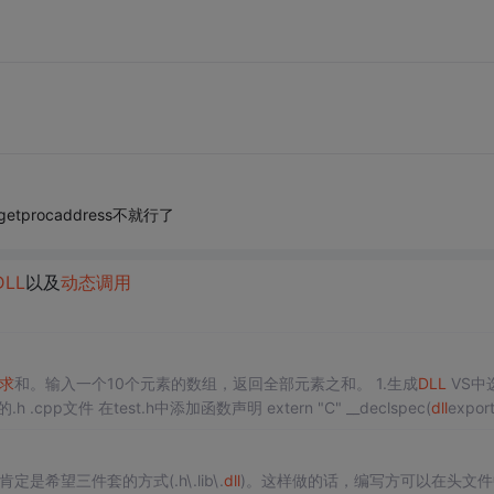
后getprocaddress不就行了
DLL
以及
动态
调用
求
和。输入一个10个元素的数组，返回全部元素之和。 1.生成
DLL
VS中
链接库项目 在头文件和源文件文件夹分别创建相应的.h .cpp文件 在test.h中添加函数声明 extern "C" __declspec(
dll
export
希望三件套的方式(.h\.lib\.
dll
)。这样做的话，编写方可以在头文件