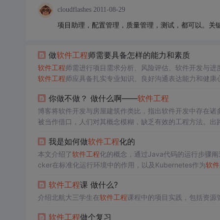
cloudflashes
2011-08-29
项目助理，配置管理，质量管理，测试，都可以。关
做
软件工程
师需要具备怎样的能力和素质
软件工程
师需进行项目需求分析、风险评估、软件开发与进
软件工程
师应具备扎实专业知识、良好沟通表达能力和健康
你做不做？ 做什么啊——
软件工程
博客将软件开发与房屋建筑作类比，指出软件开发中存在诸
被当作借口，人们对其概念模糊，缺乏有效的工程方法。出
我是如何做
软件工程
化的
本文介绍了
软件工程
化的概念，通过Java代码的运行步骤
cker在标准化运行环境中的作用，以及Kubernetes作为
软件
制定的原则，以及工程化所需的知识广度。
软件工程
课 做什么?
介绍北航大三学生在
软件工程
课程中的项目实践，包括资源
软件工程
做个复习