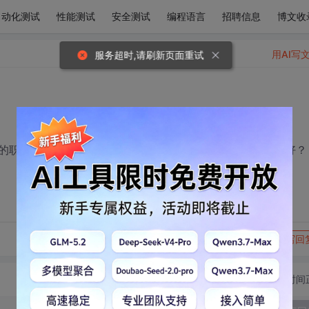
自动化测试
性能测试
安全测试
编程语言
招聘信息
博文收
用AI写
服务超时,请刷新页面重试
的职业还很迷茫，没有方向，挺着急的，以后向哪方面发展好？
转发到动态
举报
写回
切换为时间