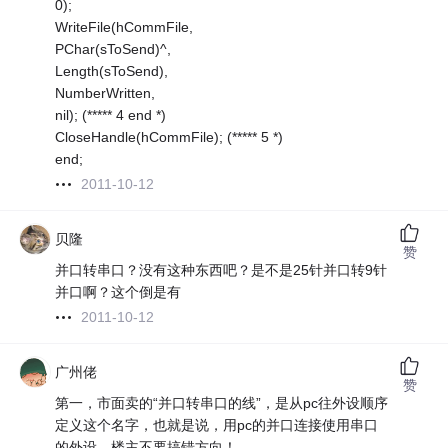
0);
WriteFile(hCommFile,
PChar(sToSend)^,
Length(sToSend),
NumberWritten,
nil); (***** 4 end *)
CloseHandle(hCommFile); (***** 5 *)
end;
2011-10-12
贝隆
赞
并口转串口？没有这种东西吧？是不是25针并口转9针
并口啊？这个倒是有
2011-10-12
广州佬
赞
第一，市面卖的“并口转串口的线”，是从pc往外设顺序
定义这个名字，也就是说，用pc的并口连接使用串口
的外设，楼主不要搞错方向！