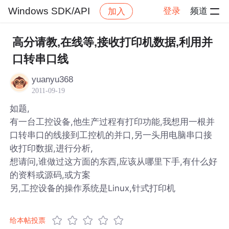
Windows SDK/API
登录
频道
加入
帖子详情
社区
Windows SDK/API
高分请教,在线等,接收打印机数据,利用并
口转串口线
yuanyu368
2011-09-19
如题,
有一台工控设备,他生产过程有打印功能,我想用一根并
口转串口的线接到工控机的并口,另一头用电脑串口接
收打印数据,进行分析,
想请问,谁做过这方面的东西,应该从哪里下手,有什么好
的资料或源码,或方案
另,工控设备的操作系统是Linux,针式打印机
给本帖投票