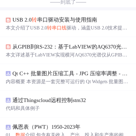
——到底了——
USB 2.0
转
串口驱动安装与使用指南
本文介绍了USB 2.0
转
串口线
驱动，涵盖USB 2.0技术提
升、串口通信背景、驱动程序作用。详细阐述驱动安装注
意事项，如确认系统与硬件兼容性、获取正确版本等，还
从GPIB到RS-232：基于LabVIEW的AQ6370光谱仪串口通信上位机开发实践
给出不同系统安装步骤及故障排除技巧，强调正确安装使
用该驱动的重要性。
本文详述基于LabVIEW实现横河AQ6370光谱仪从GPIB向
RS-232串口通信迁移的完整实践，涵盖硬件连接（含FTDI
转
换器选型与接线规范）、VISA串口通信配置、ASCII协
Qt C++ 批量图片压缩工具 - JPG 压缩率调整 - 批量修改分辨率 - 本地图片批处理（源码）
议解析、驱动初始化逻辑、上位机状态机架构设计、二进
制/ASCII混合
数据
存储、参数持久化、波特率优化（11520
内容概要 本资源是一套完整可运行的 Qt Widgets 批量图片
0bps）与双缓冲性能提升、异常处理框架及调试工具链
压缩桌面工具源码，基于 Qt5/C++ 从零开发，专为初学者
（NI VISA Monitor、串口监听器）。核心技术聚焦RS-232
设计，分步实现图片批量处理全套功能。工具支持多选单
在LabVIEW中的高可靠工业通信实现。
通过Thingscloud远程控制stm32
张图片、直接读取整个文件夹内所有 JPG/PNG 图像，可自
定义输出图片分辨率、调节 JPG0~100 区间压缩质量，自
代码和具体例子
带锁定宽高比防拉伸变形功能；批量处理完成后自动统计
每张图片压缩前后文件体积，计算整体压缩缩小比例，直
观展示压缩效果。 适用人群 Qt/C++ 零基础初学者，学习
佩恩表（PWT）1950-2023年
QImage 图像绘图、文件目录遍历、UI 交互开发； 需要本
01、
数据
介绍 包含有关收入、产出、投入和生产率的相对