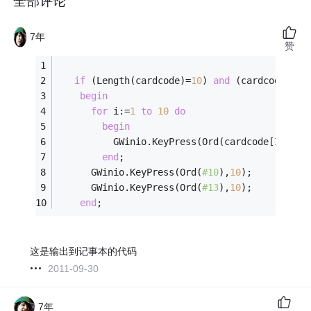
全部评论
7年
赞
if
 (Length(cardcode)=
10
) 
and
 (cardcode<>
'0
begin
for
 i:=
1
to
10
do
begin
          GWinio.KeyPress(Ord(cardcode[I]),
10
end
;
      GWinio.KeyPress(Ord(
#10
),
10
);
      GWinio.KeyPress(Ord(
#13
),
10
);
end
;
这是输出到记事本的代码
2011-09-30
7年