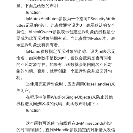
量。下面是函数的声明：
function
lpMutexAttributes参数为一个指向TSecurityAttrib
uttes记录的指针。此参数通常设为0，表示默认的安全
属性。bInitalOwner参数表示创建互斥对象的线程是否
要成为此互斥对象的拥有者。当此参数为False时， 表
示互斥对象没有拥有者。
lpName参数指定互斥对象的名称。设为nil表示无
命名，如果参数不是设为nil，函数会搜索是否有同名
的互斥对象存在。如果有，函数就会返回同名互斥对
象的句柄。否则，就新创建一个互斥对象并返回其句
柄。
当使用完互斥对象时，应当调用CloseHandle()来
关闭它。
在程序中使用WaitForSingleObject()来防止其他
线程进入同步区域的代码。此函数声明如下：
function
这个函数可以使当前线程在dwMilliseconds指定
的时间内睡眠，直到hHandle参数指定的对象进入发信