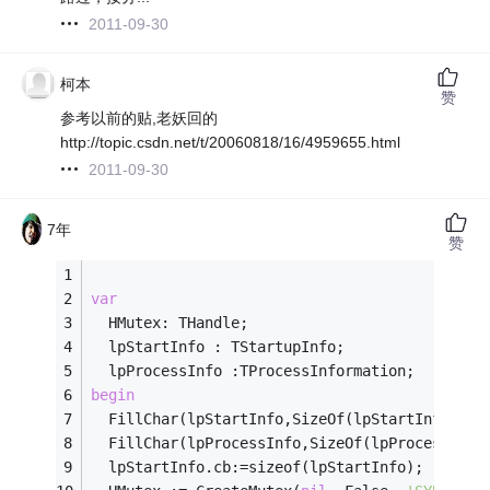
2011-09-30
柯本
赞
参考以前的贴,老妖回的
http://topic.csdn.net/t/20060818/16/4959655.html
2011-09-30
7年
赞
var
  HMutex: THandle;
  lpStartInfo : TStartupInfo;
  lpProcessInfo :TProcessInformation;
begin
  FillChar(lpStartInfo,SizeOf(lpStartInfo),
0
)
  FillChar(lpProcessInfo,SizeOf(lpProcessInfo
  lpStartInfo.cb:=sizeof(lpStartInfo);