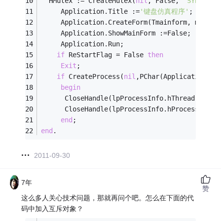
  HMutex := CreateMutex(
nil
, False, 
'SYBS_SIM
     Application.Title :=
'键盘仿真程序'
;
     Application.CreateForm(Tmainform, mainfo
     Application.ShowMainForm :=False;
     Application.Run;
if
 ReStartFlag = False 
then
Exit
;
if
 CreateProcess(
nil
,PChar(Application.Ex
begin
      CloseHandle(lpProcessInfo.hThread);
      CloseHandle(lpProcessInfo.hProcess);
end
;
end
.
2011-09-30
7年
赞
这么多人关心技术问题，那就再问个吧。怎么在下面的代
码中加入互斥对象？