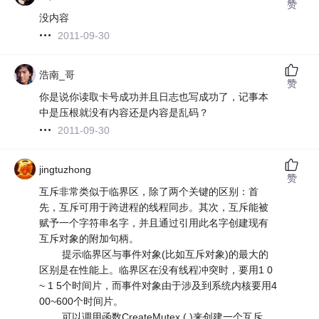
赞
没内容
2011-09-30
浩南_哥
赞
你是说你读取卡号成功并且日志也写成功了，记事本
中是压根就没有内容还是内容是乱码？
2011-09-30
jingtuzhong
赞
互斥非常类似于临界区，除了两个关键的区别：首
先，互斥可用于跨进程的线程同步。其次，互斥能被
赋予一个字符串名字，并且通过引用此名字创建现有
互斥对象的附加句柄。
提示临界区与事件对象(比如互斥对象)的最大的
区别是在性能上。临界区在没有线程冲突时，要用1 0
~ 1 5个时间片，而事件对象由于涉及到系统内核要用4
00~600个时间片。
可以调用函数CreateMutex ( )来创建一个互斥