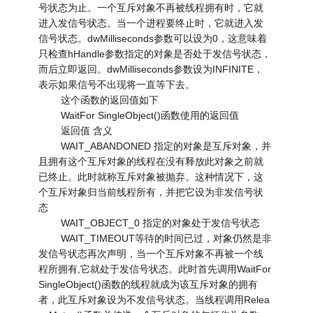
号状态为止。一个互斥对象不再被线程拥有时，它就
进入发信号状态。当一个进程要终止时，它就进入发
信号状态。dwMilliseconds参数可以设为0，这意味着
只检查hHandle参数指定的对象是否处于发信号状态，
而后立即返回。dwMilliseconds参数设为INFINITE，
表示如果信号不出现将一直等下去。
这个函数的返回值如下
WaitFor SingleObject()函数使用的返回值
返回值 含义
WAIT_ABANDONED 指定的对象是互斥对象，并
且拥有这个互斥对象的线程在没有释放此对象之前就
已终止。此时就称互斥对象被抛弃。这种情况下，这
个互斥对象归当前线程所有，并把它设为非发信号状
态
WAIT_OBJECT_0 指定的对象处于发信号状态
WAIT_TIMEOUT等待的时间已过，对象仍然是非
发信号状态再次声明，当一个互斥对象不再被一个线
程所拥有,它就处于发信号状态。此时首先调用WaitFor
SingleObject()函数的线程就成为该互斥对象的拥有
者，此互斥对象设为不发信号状态。当线程调用Relea