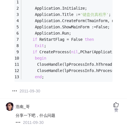
     Application.Initialize;
     Application.Title :=
'键盘仿真程序'
;
     Application.CreateForm(Tmainform, mainfo
     Application.ShowMainForm :=False;
     Application.Run;
if
 ReStartFlag = False 
then
Exit
;
if
 CreateProcess(
nil
,PChar(Application.Ex
begin
      CloseHandle(lpProcessInfo.hThread);
      CloseHandle(lpProcessInfo.hProcess);
end
;
2011-09-30
浩南_哥
赞
分享一下吧，什么问题
2011-09-30