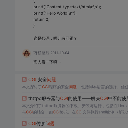
{
printf("Content-type:text/html\n\n");
printf("Hello World!\n");
return 0;
}
这是代码，哪儿有问题？
万载馨辰
2011-10-04
高人看一下啊···
CGI
安全
问题
本文探讨了
CGI
程序的安全
问题
，包括脚本语言的选择、信
thttpd服务器与
CGI
的使用——解决
CGI
中不能使用
本文介绍了thttpd服务器的下载、安装与运行，包括在Lin
与
CGI
的结合，如
CGI
格式、在
CGI
文件执行shell命令（解决
CGI
传参
问题