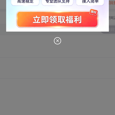
转发到动态
举报
写回
切换为时间
发表回