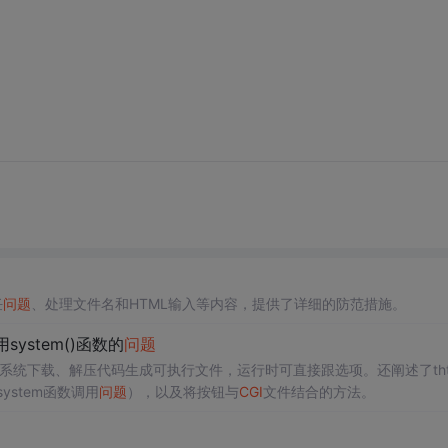
任
问题
、处理文件名和HTML输入等内容，提供了详细的防范措施。
system()函数的
问题
ux系统下载、解压代码生成可执行文件，运行时可直接跟选项。还阐述了tht
system函数调用
问题
），以及将按钮与
CGI
文件结合的方法。