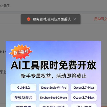
da助手
用AI写
服务超时,请刷新页面重试
1.cgi' script produced no output
结果就上面那个提示了