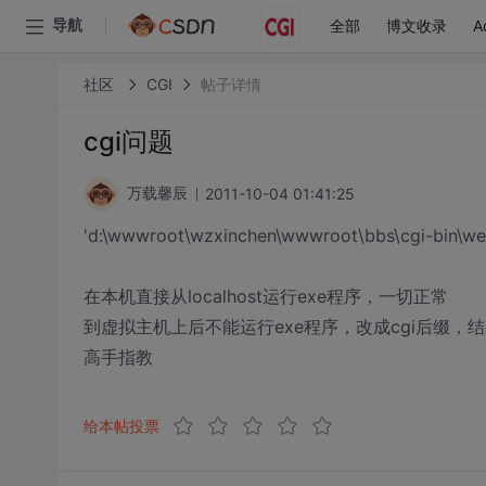
全部
博文收录
A
导航
社区
CGI
帖子详情
cgi问题
2011-10-04 01:41:25
万载馨辰
'd:\wwwroot\wzxinchen\wwwroot\bbs\cgi-bin\web
在本机直接从localhost运行exe程序，一切正常
到虚拟主机上后不能运行exe程序，改成cgi后缀，
高手指教
给本帖投票