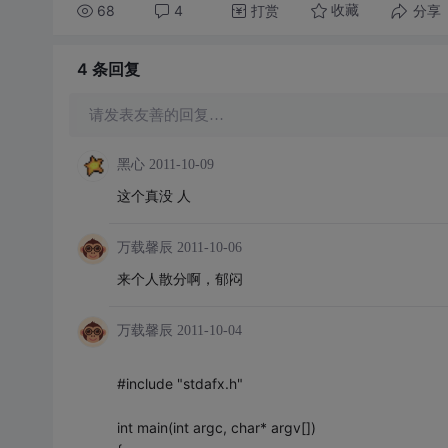
68
4
打赏
分享
收藏
4 条
回复
请发表友善的回复…
黑心
2011-10-09
这个真没 人
万载馨辰
2011-10-06
来个人散分啊，郁闷
万载馨辰
2011-10-04
#include "stdafx.h"
int main(int argc, char* argv[])