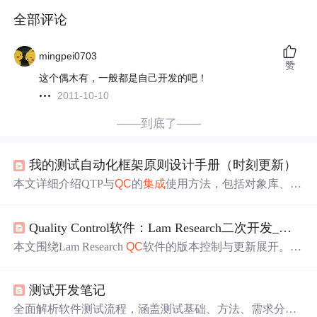
全部评论
mingpei0703
赞
这个偶木有，一般都是自己开发的吧！
2011-10-10
——到底了——
我的测试自动化框架原则设计手册（时刻更新）
本文详细介绍QTP与
QC
的
集成
使用方法，包括对象库、场
景恢复、数据函数、环境变量及测试数据的管理策略。阐
述了本地开发与
QC
分布式使用的区别与联系，以及
SVN
Quality Control软件：Lam Research二次开发_（8）.LamResearch
版本控制下的兼容性问题。
本文围绕Lam Research
QC
软件的版本控制与更新展开。介
绍了版本控制基本概念、常用工具如Git和
SVN
，阐述了在
该软件中的实践，包括初始化库、远程仓库管理等。还给
测试开发笔记
出版本更新流程、代码示例，提及最佳实践、挑战、工具
推荐及未来趋势，助于确保软件质量和稳定性。
全面解析软件测试流程，涵盖测试基础、方法、需求分