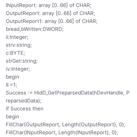
INputReport: array [0..66] of CHAR;
OutputReport: array [0..66] of CHAR;
OutputReport1: array [0..66] of CHAR;
bread,bWritten:DWORD;
ii:Integer;
strv:string;
c:BYTE;
strGet:string;
iv:Integer;
begin
II:=1;
Success := HidD_GetPreparsedData(hDevHandle, P
reparsedData);
if Success then
begin
FillChar(OutputReport, Length(OutputReport), 0);
FillChar(INputReport, Length(INputReport), 0);