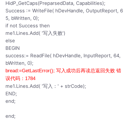
HidP_GetCaps(PreparsedData, Capabilities);
Success := WriteFile( hDevHandle, OutputReport, 6
5, bWritten, 0);
if not Success then
me1.Lines.Add( '写入失败')
else
BEGIN
success:= ReadFile( hDevHandle, InputReport, 64,
bWritten, 0);
bread:=GetLastError(); 写入成功后再读总返回失败 错
误代码：1784
me1.Lines.Add( '写入：' + strCode);
END;
end;
end;