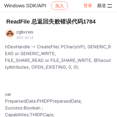
Windows SDK/API
登录
频道
加入
帖子详情
社区
Windows SDK/API
ReadFile 总返回失败错误代码1784
zgbxzws
2011-10-14
hDevHandle := CreateFile( PChar(strP), GENERIC_R
EAD or GENERIC_WRITE,
FILE_SHARE_READ or FILE_SHARE_WRITE, @Securi
tyAttributes, OPEN_EXISTING, 0, 0);
var
PreparsedData:PHIDPPreparsedData;
Success:Boolean ;
Capabilities:THIDPCaps;