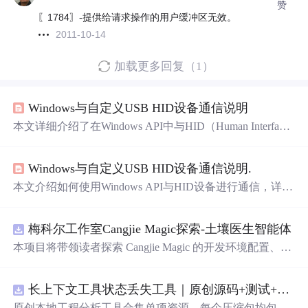
赞
〖1784〗-提供给请求操作的用户缓冲区无效。
2011-10-14
加载更多回复（1）
Windows与自定义USB HID设备通信说明
本文详细介绍了在Windows API中与HID（Human Interface
Device）设备通信的关键函数，包括CreateFile、WriteFile、
ReadFile
以及DDK中的HidD_SetFeature等。讨论了它们的
Windows与自定义USB HID设备通信说明.
用途、参数、错误处理和实际应用中的注意事项，特别是
针对数据读写和设备交互的过程。同时，列举了常见的
错
本文介绍如何使用Windows API与HID设备进行通信，详细
误代码
及其原因，帮助开发者更好地理解和解决HID设备
解释了CreateFile、
ReadFile
、WriteFile等函数的使用方法
编程中的问题。
及其注意事项。同时，列举了常见错误及解决办法，并提
梅科尔工作室Cangjie Magic探索-土壤医生智能体
供了示例代码。
本项目将带领读者探索 Cangjie Magic 的开发环境配置、智
能体构建方法，并通过土壤医生智能体这一实际应用案
例，展示其在农业领域的强大潜力。
长上下文工具状态丢失工具｜原创源码+测试+离线报告
原创本地工程分析工具合集单项资源。每个压缩包均包含