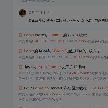
请发表友善的回复…
晨晨
2011-11-04
去企业开发->lotus去问问，notes开发不是一句
Lotus
Notes/
Domino
的 C API 编程
本文介绍
Lotus
CAPI for
Lotus
Notes/
Domino
的重要特性及
Lotus
的JAVA与
DOMINO
通过LDAP集成方法
本文介绍如何使用Java和JNDI访问
Lotus
Domino
的LDA
Java与
Lotus
Domino
交互实践指南
本文详细介绍了Java开发者如何与
Lotus
Domino
数据库进行
事务管理、异常处理以及性能优化等关键知识点。通过具体
程。
Louts
domino
servlet 详细图文教程，
Lotus
Do
本文介绍如何在
Lotus
Domino
环境中使用Servlet技术实
包括处理JSON字符串的方法。