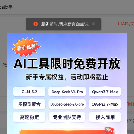
da助手
用AI写
服务超时,请刷新页面重试
。。。！dim session 那个
转发到动态
举报
写回
切换为时间