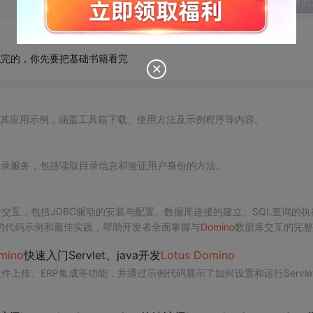
发表回
两句说完的，你先要把基础书籍看完
其应用示例，涵盖工具箱下载、使用方法及示例程序等内容。
P目录服务，包括读取目录信息和验证用户身份的方法。
交互，包括JDBC驱动的安装与配置、数据库连接的建立、SQL查询的执
的代码示例和最佳实践，帮助开发者全面掌握与
Domino
数据库交互的完整
mino
快速入门Servlet、java开发
Lotus
Domino
现文件上传、ERP集成等功能，并通过示例代码展示了如何设置和运行Servle