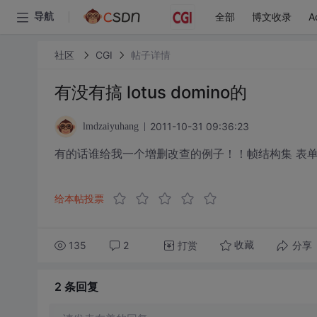
全部
博文收录
A
导航
社区
CGI
帖子详情
有没有搞 lotus domino的
2011-10-31 09:36:23
lmdzaiyuhang
有的话谁给我一个增删改查的例子！！帧结构集 表单 代理
给本帖投票
135
2
打赏
分享
收藏
2 条
回复