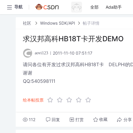
全部
Ada助手
导航
社区
Windows SDK/API
帖子详情
求汉邦高科HB18T卡开发DEMO
2011-11-10 07:51:17
aovi123
请问各位有开发过求汉邦高科HB18T卡 DELPHI
谢谢
QQ:540598111
给本帖投票
112
回复
打赏
分享
收藏