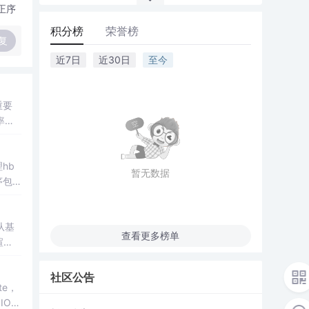
正序
积分榜
荣誉榜
复
近7日
近30日
至今
重要
率图
hb
暂无数据
取Op
从基
查看更多榜单
社区公告
te，