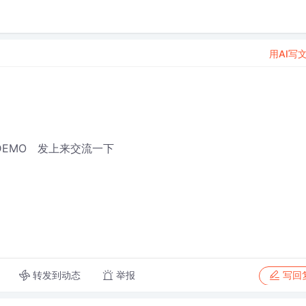
用AI写
的DEMO 发上来交流一下
转发到动态
举报
写回