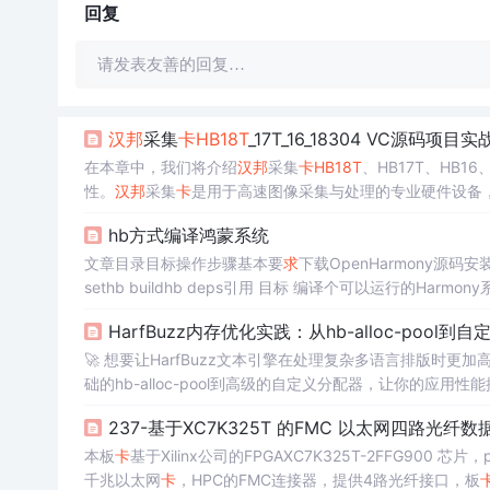
回复
请发表友善的回复…
汉邦
采集
卡
HB18T
_17T_16_18304 VC源码项目实
在本章中，我们将介绍
汉邦
采集
卡
HB18T
、HB17T、HB
性。
汉邦
采集
卡
是用于高速图像采集与处理的专业硬件设备
像的实时捕捉和分析。图像采集是整个图像处理流程中的第
hb方式编译鸿蒙系统
文章目录目标操作步骤基本要
求
下载OpenHarmony
sethb buildhb deps引用 目标 编译个可以运行的Harmony系统。 操作步骤 需要四个
添加配置文件 执行编译脚本 基本要
求
编译环境需要Ubuntu1
HarfBuzz内存优化实践：从hb-alloc-pool到
enHarmony源码指示的方法下载代码。 本人选用从站点
🚀 想要让HarfBuzz文本引擎在处理复杂多语言排版时更
础的hb-alloc-pool到高级的自定义分配器，让你的应用性能提升一个档次。 HarfBuzz是一个强大的
染、多语言排版等场景。在复杂的国际化（i18n）和本地化（l
237-基于XC7K325T 的FMC 以太网四路光纤数
本板
卡
基于Xilinx公司的FPGAXC7K325T-2FFG900 芯片，p
千兆以太网
卡
，HPC的FMC连接器，提供4路光纤接口，板