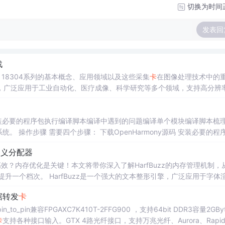
切换为时间
发表回
战
16、18304系列的基本概念、应用领域以及这些采集
卡
在图像处理技术中的
，广泛应用于工业自动化、医疗成像、科学研究等多个领域，支持高分辨
一步，涉及将现实世界中的图像转换为数字信号的过程。
源码安装必要的程序包执行编译脚本编译中遇到的问题编译单个模块编译脚本梳理
步骤： 下载OpenHarmony源码 安装必要的程序包
8.04及以上版本。 下载OpenHarmony源码 按照OpenHarmony项目获
自定义分配器
加高效？内存优化是关键！本文将带你深入了解HarfBuzz的内存管理机制，
文本整形引擎，广泛应用于字体渲
10n）系统中，HarfBuzz扮演着基础支撑的角色。如何优
据转发
卡
in_to_pin兼容FPGAXC7K410T-2FFG900 ，支持64bit DDR3容量2GBy
卡
支持各种接口输入。GTX 4路光纤接口，支持万兆光纤、Aurora、RapidIO等