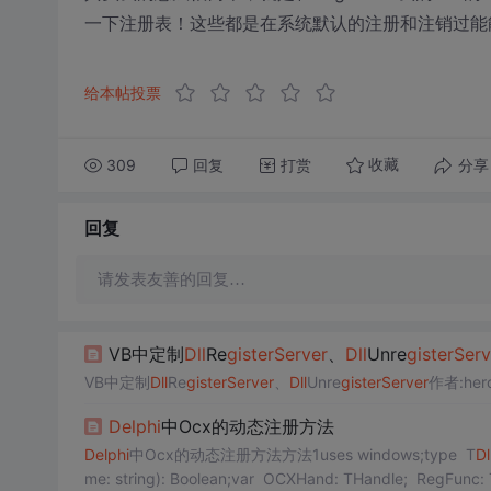
一下注册表！这些都是在系统默认的注册和注销过能
给本帖投票
309
回复
打赏
分享
收藏
回复
请发表友善的回复…
VB中定制
Dll
Re
gis
ter
Server
、
Dll
Unre
gis
ter
Serv
VB中定制
Dll
Re
gis
ter
Server
、
Dll
Unre
gis
ter
Server
作者:hero
Delphi
中Ocx的动态注册方法
Delphi
中Ocx的动态注册方法方法1uses windows;type T
Dl
me: string): Boolean;var OCXHand: THandle; RegFunc: 