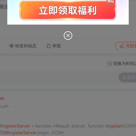
能这却执行的前提下！
转发到动态
举报
写回
切换为时间
发表回
er
_yin
l
Re
gis
ter
Server
= function: HResult; stdcall; function Re
gis
ter
OCX(Fi
T
Dll
Re
gis
ter
Server
;begin OCXH