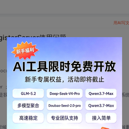
用AI写
nregisterServer使用问题
r 是 delphi的ocx自动添加的！我不用去实现（delphi有默认的实现）！
er ；
我重载了DllRegisterServer ，我的函数能调用了，但原来系
的时候，我能得到一个通知，写一下注册表，regsvr32 -u 的时候