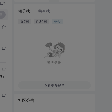
正序
积分榜
荣誉榜
复
近7日
近30日
至今
暂无数据
进行
查看更多榜单
社区公告