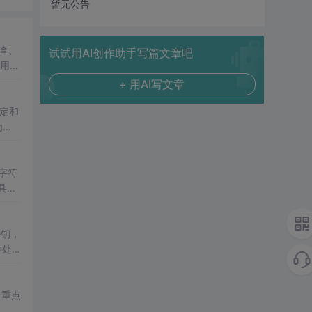
暂无公告
改查、
试试用AI创作助手写篇文章吧
适用于
+ 用AI写文章
定和
为
（字符
具应
密钥，
件处理
。重点
。