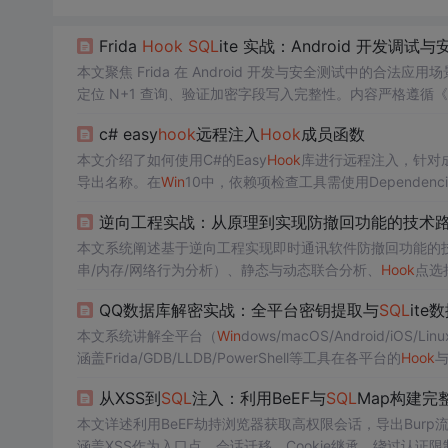
Frida
Hook
SQL
ite 实战：Android 开发调试
本文聚焦 Frida 在 Android 开发与安全测试中的合法应
定位 N+1 查询、验证加密字段写入完整性。内容严格遵
开发者调试、安全加固效果验证及
SQL
Cipher 抗
Hook
能力
c# easy
hook
远程注入
Hook
成员函数
本文介绍了如何使用C#的Easy
Hook
库进行远程注入，针对
导出名称。在
Win
10中，依赖项检查工具需使用Dependencies
例，展示了如何解析和修改函数名以进行
Hook
操作。
逆向工程实战：从原理到实现防撤回功能的技术
本文系统阐述基于逆向工程实现即时通讯软件防撤回功能的
串/内存/网络行为分析）、静态与动态联合分析、
Hook
点选
用。重点聚焦客户端消息生命周期中撤回指令的
拦截
时机与
QQ数据库解密实战：全平台密钥提取与
SQL
ite
本文系统讲解全平台（
Win
dows/macOS/Android/iOS/L
涵盖Frida/GDB/LLDB/PowerShell等工具在各平台的
Hook
及富媒体消息解析等关键技术环节，强调操作安全性与法律
从XSS到
SQL
注入：利用BeEF与
SQL
Map构建完
本文详述利用BeEF劫持浏览器获取高权限会话，导出Burp
涵盖XSS作为入口点、会话迁移、Cookie继承、绕过认