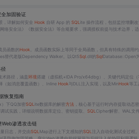
与安全加固验证
用场景，详解如何安全
Hook
自研 App 的
SQL
ite 操作流程，包括监控增删
循《网络安全法》《数据安全法》等合规要求，强调授权前提与技术边界，
评估。
成员函数的
Hook
。成员函数实际上等同于全局函数，但具有特殊的调用约
替代老版Dependency Walker。以Qt5
Sql
.dll的
Sql
Database::Open
路径
技术路径，涵盖
环境
搭建（虚拟机+IDA Pro/x64dbg）、关键代码定位
择（如消息覆盖函数）、Inline
Hook
与DLL注入实现，以及Min
Hook
等工
执行层绕过，强调技术可行性与法律合规边界。
数据恢复指南
inux）下QQ加密
SQL
ite数据库的解密
方法
，核心基于运行时内存提取动态
与调试实践，详细说明数据库定位、密钥提取、
SQL
Cipher解密、WAL文
边界。
整Web渗透攻击链
流量日志，并交由
SQL
Map进行上下文感知的
SQL
注入自动化测试全过程
证限制及防御加固策略，突出Web渗透中前端漏洞与后端注入的协同利用逻辑