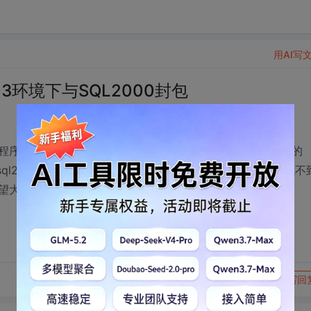
用AI写
3环境下与SQL2000封包
它是用VC开发的，在win2000server下我使用自己写的
l2000的通讯封包的。但在win2003server环境下，却拦截不
望大侠们给点建议和方案，谢谢各位了。分少，望不要嫌弃。
转发到动态
举报
写回