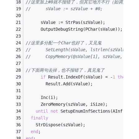
//这里加上#0就不报错了，但其它地方不行（如调用SetupGe
//      sValue := szValue + #0;  
      sValue := StrPas(szValue);
      OutputDebugString(PChar(sValue));
//这里多分配一个Char也好了，又见鬼
//      SetLength(sValue, lstrlen(szValue) + 
//      CopyMemory(@sValue[1], szValue, lstrl
//下面两句去掉，也不报错了，真见鬼了
if
 Result.IndexOf(sValue) = -
1
then
        Result.Add(sValue);
      Inc(i);
      ZeroMemory(szValue, iSize);
until
not
 SetupEnumInfSections(AInf, i, s
finally
    StrDispose(szValue);
end
;
end
;