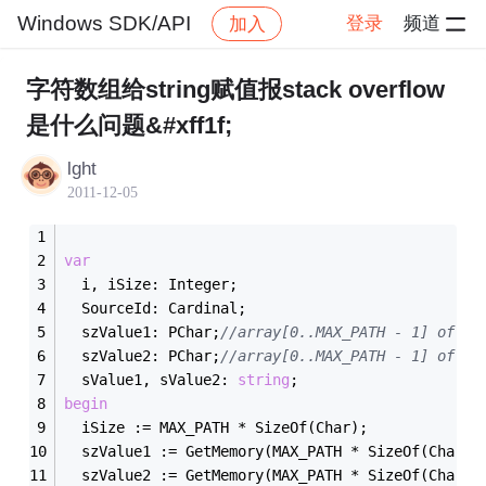
Windows SDK/API
登录
频道
加入
帖子详情
社区
Windows SDK/API
字符数组给string赋值报stack overflow
是什么问题&#xff1f;
lght
2011-12-05
var
  i, iSize: Integer;
  SourceId: Cardinal;
  szValue1: PChar;
//array[0..MAX_PATH - 1] of Ch
  szValue2: PChar;
//array[0..MAX_PATH - 1] of Ch
  sValue1, sValue2: 
string
;
begin
  iSize := MAX_PATH * SizeOf(Char);
  szValue1 := GetMemory(MAX_PATH * SizeOf(Char))
  szValue2 := GetMemory(MAX_PATH * SizeOf(Char))