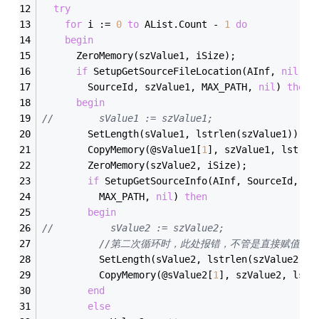
try
for
 i := 
0
to
 AList.Count - 
1
do
begin
      ZeroMemory(szValue1, iSize);
if
 SetupGetSourceFileLocation(AInf, 
nil
, P
        SourceId, szValue1, MAX_PATH, 
nil
) 
then
begin
//        sValue1 := szValue1;
        SetLength(sValue1, lstrlen(szValue1));
        CopyMemory(@sValue1[
1
], szValue1, lstrle
        ZeroMemory(szValue2, iSize);
if
 SetupGetSourceInfo(AInf, SourceId, SR
          MAX_PATH, 
nil
) 
then
begin
//          sValue2 := szValue2;   
//第二次循环时，此处报错，不管是直接赋值还是用Cop
          SetLength(sValue2, lstrlen(szValue2));
          CopyMemory(@sValue2[
1
], szValue2, lstr
end
else