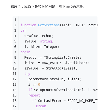
都改了，应该不是转换的问题，看下面代码注释。
function
GetSections
(AInf: HINF)
:
 TStrings;
var
  szValue: PChar;
  sValue: 
string
;
  i, iSize: Integer;
begin
  Result := TStringList.Create;
  iSize := MAX_PATH * SizeOf(Char);
  szValue := StrAlloc(iSize);
try
    ZeroMemory(szValue, iSize);
    i := 
0
;
if
 SetupEnumInfSections(AInf, i, szValue,
repeat
if
 GetLastError = ERROR_NO_MORE_ITEMS 
t
Break
;