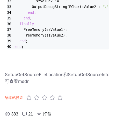
          szValue2 := 
''
;
        OutputDebugString(PChar(sValue2 + 
'\'
 + 
end
;
end
;
finally
    FreeMemory(szValue1);
    FreeMemory(szValue2);
end
;
end
;
SetupGetSourceFileLocation和SetupGetSourceInfo
可查看msdn
给本帖投票
383
21
打赏