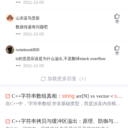
2011-12-05
山东蓝鸟贵薪
赞
数据传递有问题吧
2011-12-05
notebook800
赞
lz的意思应该是为什么溢出,不是翻译stack overflow
2011-12-05
加载更多回复（1）
C++字符串数组真相：
string
arr[N] vs vector＜
string
在C++中，'字符串数组'并非基础类型，而是涉及内存模
型、对象生命周期与资源管理的核心概念。std::
string
作为
类类型，其数组（如
string
arr[5]）在栈上存储对象元数
C++字符串拷贝与缓冲区溢出：原理、防御与实战调试
据，实际字符可能位于堆内存或SSO缓冲区；而vector<
stri
ng
>通过动态堆内存+移动语义实现弹性扩容，兼顾安全与