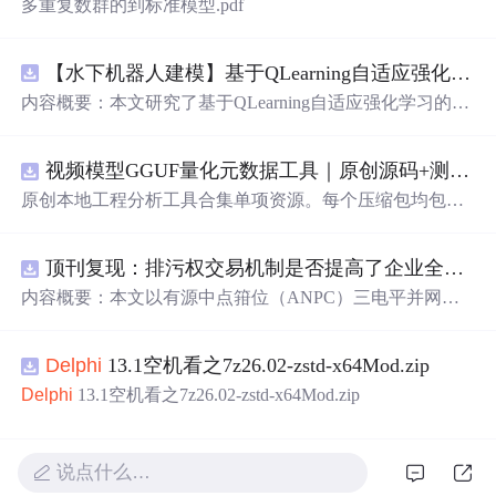
多重复数群的到标准模型.pdf
【水下机器人建模】基于QLearning自适应强化学习PID控制器在AUV中的应用研究（Matlab代码实现）
内容概要：本文研究了基于QLearning自适应强化学习的PI
D控制器在自主水下航行器（AUV）中的应用，通过Matla
b代码实现了对水下机器人的动力学建模与运动控制。重点
视频模型GGUF量化元数据工具｜原创源码+测试+离线报告
探讨了将强化学习算法QLearning与传统PID控制相结合的
方法，以提升AUV在复杂、时变及非线性水下环境中的自
原创本地工程分析工具合集单项资源。每个压缩包均包含
适应控制能力。文中系统分析了AUV的运动学与动力学特
完整 JavaScript/Node.js 源码、3 项自动化测试、可复现合
性，阐述了传统PID参数整定面临的挑战，并提出采用QLe
成示例、离线 HTML/JSON/SVG 报告、1080×720 真实运
arning算法在线动态优化PID控制器的比例、积分和微分参
顶刊复现：排污权交易机制是否提高了企业全要素生产率 -来自中国上市公司的证据（论文+数据）
行效果图、README、运行说明、功能清单、MIT License
数，从而实现对系统误差、响应速度、超调量等性能指标
及原创授权声明。Node.js 18+ 可直接运行，零第三方运行
内容概要：本文以有源中点箝位（ANPC）三电平并网逆
的综合优化。通过Matlab仿真实验验证了该复合控制策略
依赖，适合
开
发者进行工程预检、质量审查和交付复核。
变器为研究对象，提出并构建了一套融合双极性倍频脉宽
在轨迹跟踪精度、抗外部干扰能力和系统鲁棒性方面的显
调制（DPWMA）、正负序分离锁相控制与电网电压前馈
著优势，充分展示了强化学习在智能水下装备自主控制领
Delphi
13.1空机看之7z26.02-zstd-x64Mod.zip
的一体化高性能并网控制策略。通过深入分析ANPC三电
域的可行性和应用潜力。; 适合人群：具备自动控制理论基
平拓扑在
开
关损耗均衡、中点电位可控性及输出谐波低等
Delphi
13.1空机看之7z26.02-zstd-x64Mod.zip
础、强化学习基础知识及Matlab编程能力的研究生、科研
方面的结构优势，确立了其作为大功率高质量并网系统的
人员和自动化、海洋工程、机器人等相关领域的技术研发
硬件基础。在此基础上，DPWMA调制策略有效提升等效
人员。; 使用场景及目标：①用于水下机器人、无人潜航器
开
关频率，显著降低输出电流电压的总谐波畸变率，优化
说点什么…
等智能移动装备的高精度运动控制系统设计与
开
发；②
开
稳态电能质量；正负序分离锁相技术精准剥离电网电压中