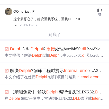
OO_is_just_P
赞
这个最恶心了，建议重装系统，重装DELPHI
2011-12-07
——到底了——
Delphi
5 &
Delphi
6
报错
处理bordbk50.
dll
bordbk61.
dl
本文提供了解决
Delphi
5和
Delphi
6中bordbk50.
dll
及bordbk6
1.
dll
报错
的具体步骤，通过命令行方式注册
DLL
文件来修
复错误。
解决
Delphi
7编译工程时提示
Internal
error
:LA30、Access violation at address xxxxxxxx in module ‘RLINK32.
本文介绍了在使用
Delphi
7编译项目时遇到
Internal
error
:L
A30和Access violation错误的详细情况，并提供了一个简单
的解决方案：将高版本
Delphi
的borlndmm.
dll
和rlink32.
dll
替
【亲测免费】 解决
Delphi
编译慢及RLINK32.
DLL
出
换到
Delphi
7的Bin目录下，以恢复正常编译。
在
Delphi
6或7开发中，常遇到RLINK32.
DLL
错误或
Interna
l
error
:LA30问题，影响开发效率。本项目提供`bolndmm.
dll
`和`rlink32.
dll
`两个关键文件，将其复制到
Delphi
7的bin目