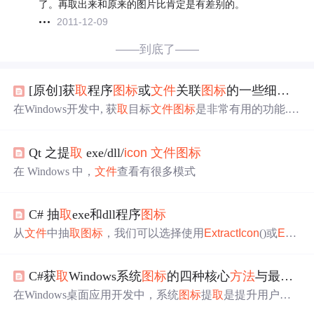
了。再取出来和原来的图片比肯定是有差别的。
2011-12-09
——到底了——
[原创]获
取
程序
图标
或
文件
关联
图标
的一些细节
问
在Windows开发中, 获
取
目标
文件
图标
是非常有用的功能.
因为太多的Windows安全软件或者Windows系统优化软件需
要枚举各种
文件
以及进程, 如果没有显示
图标
的话, 那么整
Qt 之提
取
exe/dll/
icon
文件
图标
个软件显得很单调.
在 Windows 中，
文件
查看有很多模式
C# 抽
取
exe和dll程序
图标
从
文件
中抽
取
图标
，我们可以选择使用
Extract
Icon
()或
Extr
act
Icon
Ex
()，以及
Extract
Associated
Icon
(),LoadImage()和SH
GetFileInfo()。 下面我们比较和对照一下这些函数的能力：
C#获
取
Windows系统
图标
的四种核心
方法
与最佳实践
函数 描述
Extract
Icon
() 从一个
文件
中抽
取
指定索引位置的
图标
，索引从0开始。这个函
在Windows桌面应用开发中，系统
图标
提
取
是提升用户体
验的关键技术。通过调用Windows API，开发者可以获
取