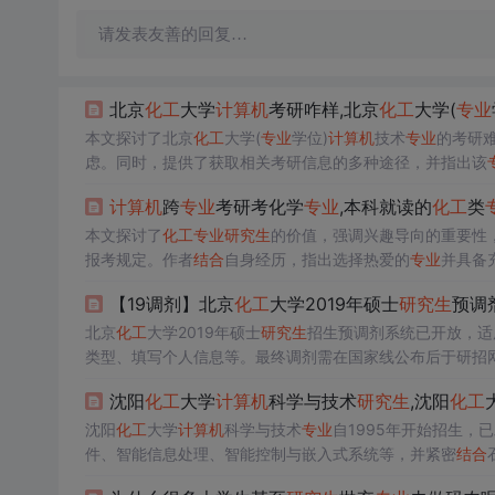
请发表友善的回复…
北京
化工
大学
计算机
考研咋样,北京
化工
大学(
专业
本文探讨了北京
化工
大学(
专业
学位)
计算机
技术
专业
的考研
虑。同时，提供了获取相关考研信息的多种途径，并指出该
计算机
跨
专业
考研考化学
专业
,本科就读的
化工
类
本文探讨了
化工
专业
研究生
的价值，强调兴趣导向的重要性
报考规定。作者
结合
自身经历，指出选择热爱的
专业
并具备
【19调剂】北京
化工
大学2019年硕士
研究生
预调
北京
化工
大学2019年硕士
研究生
招生预调剂系统已开放，适
类型、填写个人信息等。最终调剂需在国家线公布后于研招
沈阳
化工
大学
计算机
科学与技术
研究生
,沈阳
化工
沈阳
化工
大学
计算机
科学与技术
专业
自1995年开始招生
件、智能信息处理、智能控制与嵌入式系统等，并紧密
结合