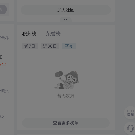
复
加入社区
积分榜
荣誉榜
综合考
近7日
近30日
至今
跨
专业
考研吗？...
专业
择调剂
暂无数据
软
查看更多榜单