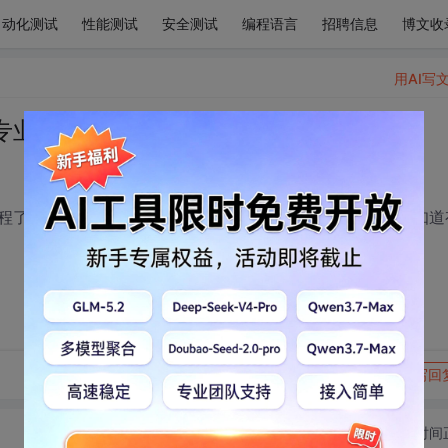
自动化测试
性能测试
安全测试
编程语言
招聘信息
博文收
用AI写
专业呢
程了，不想放弃以前学的，想报考这种复合型的专业，大家知道
转发到动态
举报
写回
切换为时间