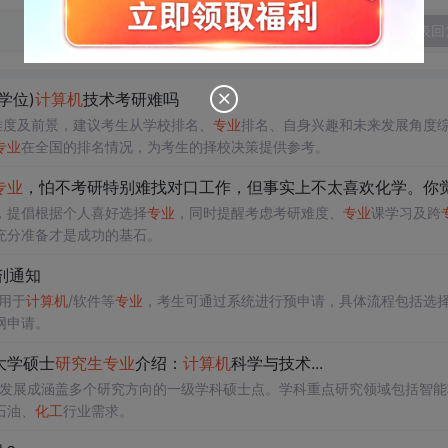
发表回
学位)
计算机
技术考研难吗
难度及前景，建议考生从学校排名、
专业
排名、自身兴趣和未来发展角度
专业
在全国的排名情况，为考生的择校决策提供参考。
专业
，怕不考研特别难找对口工作，但事实上不太喜欢化学。你觉得我应该
，提倡根据个人喜好选择
专业
，同时提醒考虑考研难度、
专业
课学习及跨
充分准备才是成功的基石。
剂通知
用于
计算机
/软件等
专业
，考生可通过系统进行预申请，具体流程包括选
网申请。
大学硕士
研究生
专业
介绍：
计算机
科学与技术...
，已发展成涵盖多个研究方向的一级学科硕士点。学科重点研究领域包括智能
石油、
化工
行业需求。