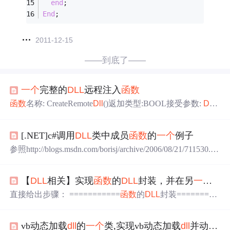
end
;
End
;
2011-12-15
——到底了——
一个
完整的
DLL
远程注入
函数
函数
名称: CreateRemote
Dll
()返加类型:BOOL接受参数:
DLL
路径,注入进程ID 其完整代码如下: BOOL CreateRemote
Dll
(const char *
Dll
FullPath, const DWORD dwRemoteProcessI
[.NET]c#调用
DLL
类中成员
函数
的
一个
例子
d)...{ HANDLE hToken; if ( OpenProcessToken(GetC
参照http://blogs.msdn.com/borisj/archive/2006/08/21/711530.as
px试验了一下如何在C#中调用
DLL
类成员
函数
，原文的例
子没有试验成功，如果有人成功了，可以告知，谢谢！vc.
【
DLL
相关】实现
函数
的
DLL
封装，并在另
一个
项
net2005下创建
一个
test
DLL
的project名字为test
DLL
，选择wi
ndows application，选择生成
dll
。 #pragma onc
直接给出步骤： ===========
函数
的
DLL
封装=========
== 1.创建第
一个
项目：win32控制台程序，应用程序类
型：
DLL
，附加选项：导出符号（命名：double_
dll
） 2.do
vb动态加载
dll
的
一个
类,实现vb动态加载
dll
并动态调用
uble_
dll
.h中加入
函数
定义 extern DOUBLE_
DLL
_API int do