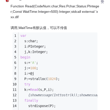
赞
Function Read(CodeNum:char;Res:Pchar;Status:PIntege
r;Const WaitTime:Integer=500):Integer;stdcall external 'x
xx.dll'
调用,WaitTime有默认值，可以不传值
var
  s:char;
  i:PInteger;
  j,k:Integer;
begin
  s:=
'A'
;
  j:=
100
;
  i:=@j
  P:=stralloc(
1024
);
try
  k:=
Read
(s,P,i);  
{showmessage(Inttostr(k));showmessage(P);
finally
    strdispose(P);