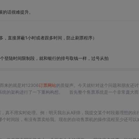
展的话很难提升。
过多，直接屏蔽1小时或者跟多时间，防止刷票程序）
一个登陆时间限制段，就和银行的排号取钱一样，过号从拍
来的就是对12306
订票
网站
的质疑声。今天就针对这个问题和朋友还讨
系统的架构进行了一下重构构想。 首先整个售票系统是一个非常庞大而
大2至3倍，而且对于数据的实时性要求非常高。光是12306
网站
系统的
票，真不用实时处理。例：明天我出从A到B，我提交某个时段最理想的出
哪个时间段，有没有票卖给我。现在的自动售票机的操作流程至少还可以
中的火车新
订票
系统： １）铁付通：允许允值到帐户 ２）预订方式：预订不成