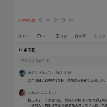
给本帖投票
687
12
打赏
分享
收藏
12 条
回复
请发表友善的回复…
朱超ZhuChao.Tech
2012-11-19
这个项目当初IBM想竞标，结果连陪标的机会都没有
xuStanly
2012-11-16
楼上说了一个关键问题，如何与铁路现有售票系统集
一块的人不想把这事情办得漂亮为自己除了大捞一笔R