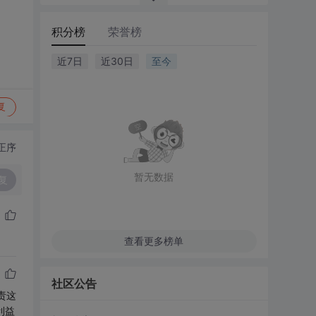
积分榜
荣誉榜
近7日
近30日
至今
复
正序
暂无数据
复
查看更多榜单
社区公告
责这
利益