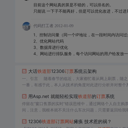
目前这个网站真的算是不错的，可以排名的。
只能说 一下子不能再好，但是可以优化改进，不过进
代码打工者
2012-01-09
1、控制访问量（同一个IP地址，在一段时间内访问
2、优化网站代码
3、数据库进行优化
4、网站进行排队服务，每个访问网站的用户给发放
大话
铁道部
12306
订票
系统云架构
一、引言 随着春节的临近，大家都忙着从网上刷票，随之而
一番，有感于此，本人从技术的角度对此进行分析并对整个
的系统，是一个高负荷、高并发的云平台，其规模甚至比淘宝
用Asp.net 就能轻松实现
铁道部
的
订票
系统
问量达到了
停留在“窗口售票的实时”错误思维中，通过网络个人自主购
间，注意，我根本就不关注什么车次问题，只需要返回给我
一半的操作时间，且提搞高易用性 总结大家的发言，期望
12306
铁道部
订票
网站
瘫痪 技术惹的祸？
功退钱回帐户 ３