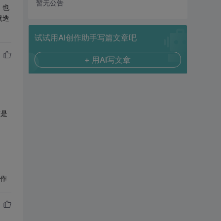
暂无公告
。也
就造
试试用AI创作助手写篇文章吧
+ 用AI写文章
该是
作