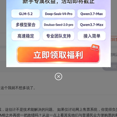
转发到动态
举报
写回
切换为时间
发表回
。这个我就不想多说了。
成，这估计不是技术能解决的问题。 如果仅讨论网上售票系统，你觉得负
MB之外再捞一把政绩吗？从这一点上看其实他们与普通民众方便购票的