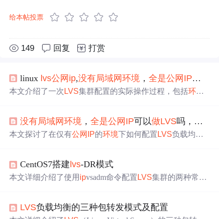
给本帖投票
149
回复
打赏
linux
lvs
公网
ip
,
没有
局域网
环境
，
全是
公网
IP
可以
做
本文介绍了一次
LVS
集群配置的实际操作过程，包括
环境
搭建、软件安装、配置文件编写及故障排查等内容。作者
尝试通过三台服务器搭建负载均衡
环境
，但遇到了服务无
没有
局域网
环境
，
全是
公网
IP
可以
做
LVS
吗，该如何
法重定向的问题。
本文探讨了在仅有
公网
IP
的
环境
下如何配置
LVS
负载均衡
集群。通过详细记录配置过程及遇到的问题，作者寻求解
决方案以实现流量的有效分配。
CentOS7搭建
lvs
-DR模式
本文详细介绍了使用
ip
vsadm命令配置
LVS
集群的两种常见
场景：拥有多
公网
IP
及单
公网
IP
的情况。涵盖集群服务定
义、RealServer添加、自动化脚本编写等关键步骤。
LVS
负载均衡的三种包转发模式及配置