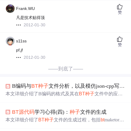
Frank.WU
赞
凡是技术贴得顶
2012-01-30
s11ss
赞
pf,jf
2012-01-30
——到底了——
B编码与
BT
种子
文件分析，以及模仿json-cpp写一个B编码
本文详细介绍了B编码的格式及其在
BT
种子
文件中的应
用，包括字符串、整数、列表和字典四种数据类型。同
时，
解析
了
种子
文件的主要字段如info、announce等，并探
BT
源代码
学习心得(四)：
种子
文件的生成
讨了其内部结构。接着，通过对JSON-CPP库的设计分析，
特别是Json::Value类和迭代器的实现，为设计B编码
解析
器
本文详细介绍了
BT
种子
文件的生成过程，包括
bt
maketorren
提供了思路。最后，展示了BEncode::Value类的设计，包括
t.py的功能及参数含义，如Tracker URL、文件来源、Event
Value、ValueIteratorBase、ValueConstIterator和ValueIterator