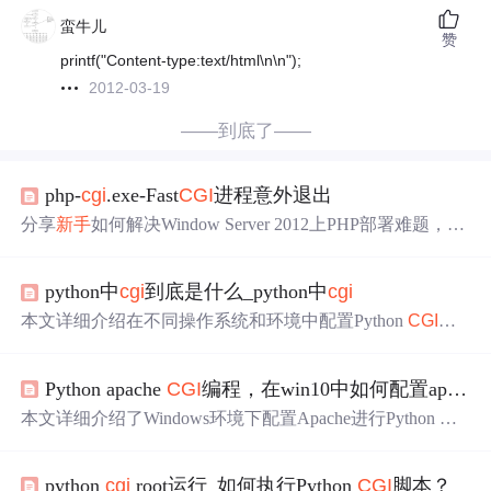
蛮牛儿
赞
printf("Content-type:text/html\n\n");
2012-03-19
——到底了——
php-
cgi
.exe-Fast
CGI
进程意外退出
分享
新手
如何解决Window Server 2012上PHP部署难题，从
500错误追踪到
CGI
/Fast
CGI
配置，最终通过重装PHP解决
问题
的过程。
python中
cgi
到底是什么_python中
cgi
本文详细介绍在不同操作系统和环境中配置Python
CGI
的
过程，包括Apache服务器的设置、虚拟主机配置、权限设
置等，并提供了常见
问题
的解决方案。
Python apache
CGI
编程，在win10中如何配置apache、conf文件
本文详细介绍了Windows环境下配置Apache进行Python
CG
I
编程的方法，包括安装步骤、解决80端口冲突、conf文件
设置和Python文件编写注意事项，适合刚接触
CGI
的
新手
。
python
cgi
root运行_如何执行Python
CGI
脚本？