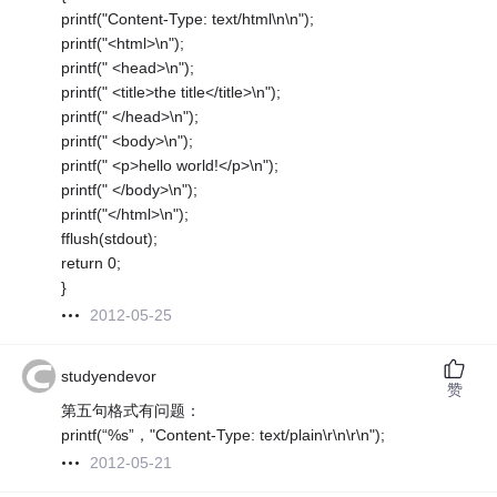
printf("Content-Type: text/html\n\n");
printf("<html>\n");
printf(" <head>\n");
printf(" <title>the title</title>\n");
printf(" </head>\n");
printf(" <body>\n");
printf(" <p>hello world!</p>\n");
printf(" </body>\n");
printf("</html>\n");
fflush(stdout);
return 0;
}
2012-05-25
studyendevor
赞
第五句格式有问题：
printf(“%s”，"Content-Type: text/plain\r\n\r\n");
2012-05-21