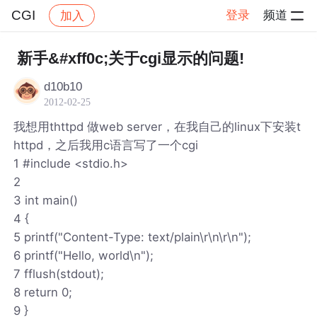
CGI
登录
频道
加入
帖子详情
社区
CGI
新手&#xff0c;关于cgi显示的问题!
d10b10
2012-02-25
我想用thttpd 做web server，在我自己的linux下安装t
httpd，之后我用c语言写了一个cgi
1 #include <stdio.h>
2
3 int main()
4 {
5 printf("Content-Type: text/plain\r\n\r\n");
6 printf("Hello, world\n");
7 fflush(stdout);
8 return 0;
9 }