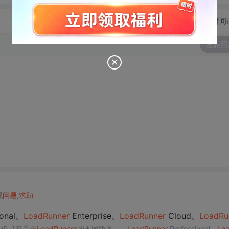
切换为时间
发表回
现
问题
,
求助
ional、
LoadRunner
Enterprise、
LoadRunner
Cloud、
LoadRun
，但是有关于
LoadRunner
的不同版本——
LoadRunner
Professional、
Lo