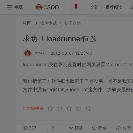
全部
推荐阅读
导航
社区
软件测试
帖子详情
求助·！loadrunner问题
2012-03-07 12:23:40
sun4gl
loadrunner 我在录制设置时候网页设置Microsoft
我也把第三方软件IE也取消了但是没用。是不是我安
文件中没有register_vugen.bat这文件。求解决最
给本帖投票
237
2
打赏
分享
收藏