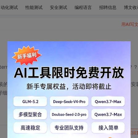
自动化测试
性能测试
安全测试
编程语言
招聘信息
博文收
用AI写
 Internet Explorer。为什么弹出对话框应用程序路径无效呢？？
装的时候把默认IE浏览器给修改了，我是使用中文版。还有我安
好仔细说明
转发到动态
举报
写回