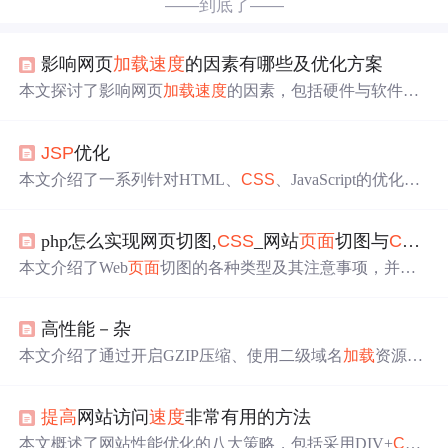
——到底了——
影响网页
加载
速度
的因素有哪些及优化方案
本文探讨了影响网页
加载
速度
的因素，包括硬件与软件两
方面，并提出了具体优化方案，如背景图合并、外部引入
CSS
样式等。
JS
P
优化
本文介绍了一系列针对HTML、
CSS
、JavaScript的优化方
法，包括减少文件大小、
提高
加载
速度
、执行效率等，以
及
JS
P
和servlet的高级优化策略。
php怎么实现网页切图,
CSS
_网站
页面
切图与
CSS
注
本文介绍了Web
页面
切图的各种类型及其注意事项，并详
细阐述了
CSS
使用的规范，包括代码格式、图片处理、布
局技巧等内容，有助于提升网页
加载
速度
及用户体验。
高性能－杂
本文介绍了通过开启GZIP压缩、使用二级域名
加载
资源、
压缩
JS
与
CSS
文件以及合并零碎文件等方法来优化
JS
P
页
面
加载
速度
。
提高
网站访问
速度
非常有用的方法
本文概述了网站性能优化的八大策略，包括采用DIV+
CSS