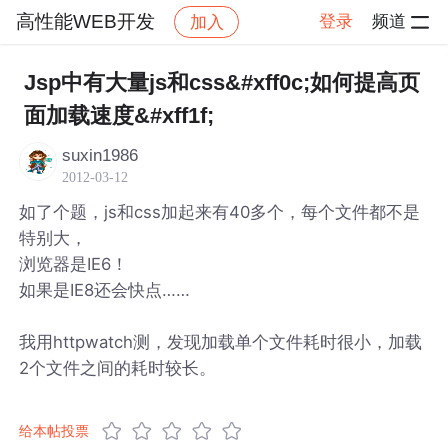
高性能WEB开发
登录
频道
加入
帖子详情
社区
高性能WEB开发
Jsp中有大量js和css&#xff0c;如何提高页
面加载速度&#xff1f;
suxin1986
2012-03-12
如了个题，js和css加起来有40多个，每个文件都不是
特别大，
浏览器是IE6！
如果是IE8还会快点……
我用httpwatch测，发现加载单个文件耗时很小，加载
2个文件之间的耗时较长。
给本帖投票