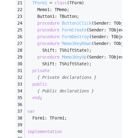
TForm1
 = 
class
(TForm)
    Memo1: TMemo;
    Button1: TButton;
procedure
Button1Click
(Sender: TObject)
;
procedure
FormCreate
(Sender: TObject)
;
procedure
FormDestroy
(Sender: TObject)
;
procedure
Memo1KeyDown
(Sender: TObject; 
      Shift: TShiftState)
;
procedure
Memo1KeyUp
(Sender: TObject; 
va
      Shift: TShiftState)
;
private
{ Private declarations }
public
{ Public declarations }
end
;
var
  Form1: TForm1;
implementation