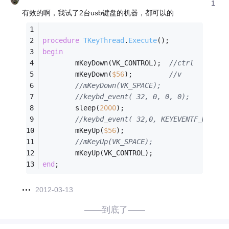
1
有效的啊，我试了2台usb键盘的机器，都可以的
procedure
TKeyThread
.
Execute
()
;
begin
        mKeyDown(VK_CONTROL);  
//ctrl
        mKeyDown(
$
56
);         
//v
//mKeyDown(VK_SPACE);
//keybd_event( 32, 0, 0, 0);
        sleep(
2000
);
//keybd_event( 32,0, KEYEVENTF_KEYUP,
        mKeyUp(
$
56
);
//mKeyUp(VK_SPACE);
        mKeyUp(VK_CONTROL);
end
;
2012-03-13
——到底了——