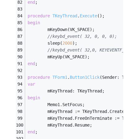
end
;
procedure
TKeyThread
.
Execute
()
;
begin
        mKeyDown(VK_SPACE);
//keybd_event( 32, 0, 0, 0);
        sleep(
2000
);
//keybd_event( 32,0, KEYEVENTF_KEYUP
        mKeyUp(VK_SPACE);
end
;
procedure
TForm1
.
Button1Click
(Sender: TObjec
var
        mKeyThread: TKeyThread;
begin
        Memo1.SetFocus;
        mKeyThread := TKeyThread.Create(True
        mKeyThread.FreeOnTerminate := True;
        mKeyThread.Resume;
end
;