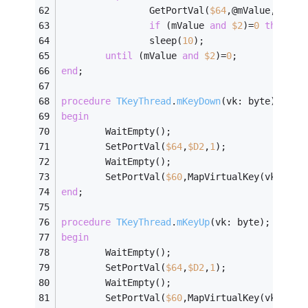
                GetPortVal(
$
64
,@mValue,
1
);
if
 (mValue 
and
$
2
)=
0
then
br
                sleep(
10
);
until
 (mValue 
and
$
2
)=
0
;
end
;
procedure
TKeyThread
.
mKeyDown
(vk: byte)
;
begin
        WaitEmpty();
        SetPortVal(
$
64
,
$D2
,
1
);
        WaitEmpty();
        SetPortVal(
$
60
,MapVirtualKey(vk,
0
),
1
end
;
procedure
TKeyThread
.
mKeyUp
(vk: byte)
;
begin
        WaitEmpty();
        SetPortVal(
$
64
,
$D2
,
1
);
        WaitEmpty();
        SetPortVal(
$
60
,MapVirtualKey(vk,
0
) 
o