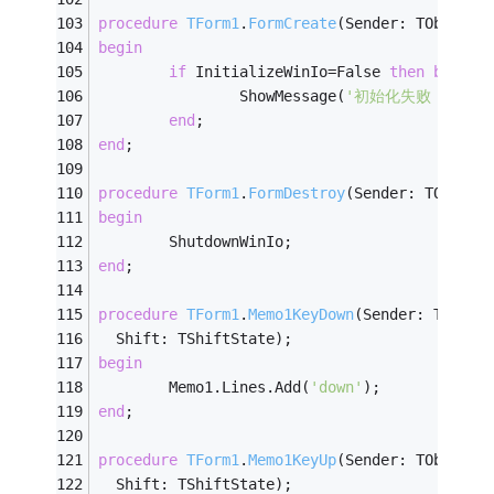
procedure
TForm1
.
FormCreate
(Sender: TObject)
begin
if
 InitializeWinIo=False 
then
begin
                ShowMessage(
'初始化失败！'
);
end
;
end
;
procedure
TForm1
.
FormDestroy
(Sender: TObject
begin
        ShutdownWinIo;
end
;
procedure
TForm1
.
Memo1KeyDown
(Sender: TObjec
  Shift: TShiftState)
;
begin
        Memo1.Lines.Add(
'down'
);
end
;
procedure
TForm1
.
Memo1KeyUp
(Sender: TObject;
  Shift: TShiftState)
;