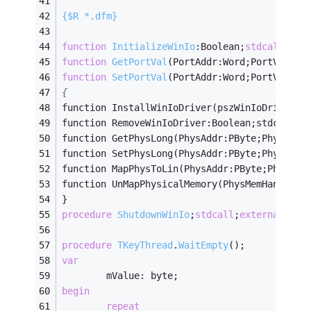
{$R *.dfm}
function
InitializeWinIo
:
Boolean;
stdcall
;
ext
function
GetPortVal
(PortAddr:Word;PortVal:pD
function
SetPortVal
(PortAddr:Word;PortVal:DW
{
function InstallWinIoDriver(pszWinIoDriverPa
function RemoveWinIoDriver:Boolean;stdcall;e
function GetPhysLong(PhysAddr:PByte;PhysVal:
function SetPhysLong(PhysAddr:PByte;PhysVal:
function MapPhysToLin(PhysAddr:PByte;PhysSiz
function UnMapPhysicalMemory(PhysMemHandle:T
}
procedure
ShutdownWinIo
;
stdcall
;
external
'Wi
procedure
TKeyThread
.
WaitEmpty
()
;
var
        mValue: byte;
begin
repeat