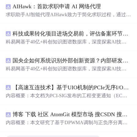
AIHawk：首款求职申请 AI 网络代理
求职助手AI智能代理AIHawk致力于简化求职过程，通过自
动化职位申请流程。借助人工智能，它能够帮助用户以定
制化的方式申请多个职位。
科技成果转化项目进场交易前，评估备案环节需要准备哪些材料？.docx
科易网基于40亿+科创知识图谱数据库，深度探索AI技术
在技术转移、成果转化、技术经纪、知识产权、产业创
新、科技招商等垂直领域的多样化应用场景，研究科技创
国央企如何系统识别外部创新资源？内部研发体系完善，但对外部高校、中小科技企业技术能力缺乏动态认知。.docx
新领域的AI+数智化解决方案，推动科技创新与产业创新
智能化发展。
科易网基于40亿+科创知识图谱数据库，深度探索AI技术
在技术转移、成果转化、技术经纪、知识产权、产业创
新、科技招商等垂直领域的多样化应用场景，研究科技创
【高速互连技术】基于UIO机制的PCIe无序I/O扩展：多路径架构下内存请求的高性能传输与排序控制方案设计
新领域的AI+数智化解决方案，推动科技创新与产业创新
智能化发展。
内容概要：本文档为PCI-SIG发布的工程变更通知（EC
N），介绍了名为“无序输入/输出（Unordered I/O, UIO）”
的新功能，旨在解决传统PCI/PCIe架构中严格的顺序传输
博客 下载 社区 AtomGit 模型市场 搜CSDN 搜索 AI 搜索 会员中心 创作中心 基于DPWMA调制与正负序分离的ANPC三电平并网逆变器前馈控制策略研究（Simulink仿真
规则对多路径拓扑和高性能IO系统的限制。UIO基于Flit模
式，定义了一套新的TLP（事务层包）类型和规则，允许
内容概要：本文研究了基于DPWMA调制与正负序分离的
请求方（Requester）自主管理数据顺序，支持多路径路
ANPC三电平并网逆变器前馈控制策略，旨在解决传统三
由、提升系统效率并兼容现有生产者-消费者模型。文档详
电平逆变器存在的谐波含量高、电网不平衡工况适应性差