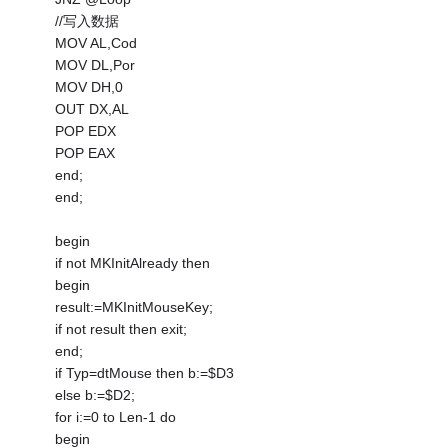
//写入数据
MOV AL,Cod
MOV DL,Por
MOV DH,0
OUT DX,AL
POP EDX
POP EAX
end;
end;
begin
if not MKInitAlready then
begin
result:=MKInitMouseKey;
if not result then exit;
end;
if Typ=dtMouse then b:=$D3
else b:=$D2;
for i:=0 to Len-1 do
begin