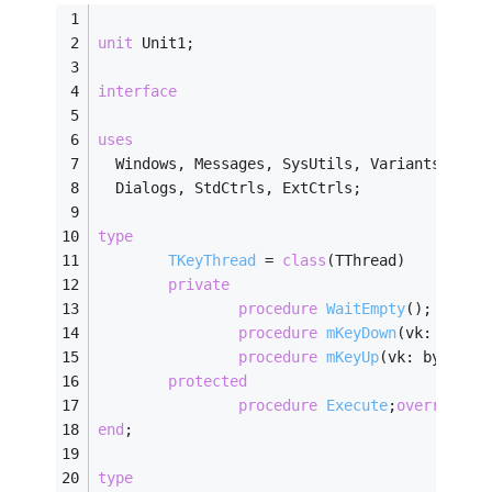
unit
 Unit1;
interface
uses
  Windows, Messages, SysUtils, Variants, Cla
  Dialogs, StdCtrls, ExtCtrls;
type
TKeyThread
 = 
class
(TThread)
private
procedure
WaitEmpty
()
;
procedure
mKeyDown
(vk: byte)
procedure
mKeyUp
(vk: byte)
;
protected
procedure
Execute
;
override
;
end
;
type