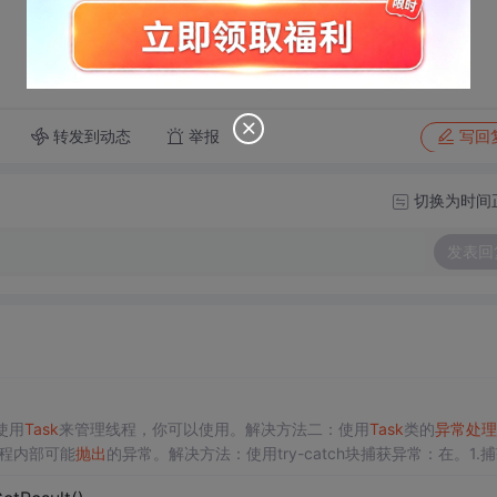
转发到动态
举报
写回
切换为时间
发表回
使用
Task
来管理线程，你可以使用。解决方法二：使用
Task
类的
异常处理
线程内部可能
抛出
的异常。解决方法：使用try-catch块捕获异常：在。1.捕
完成并捕获异常。