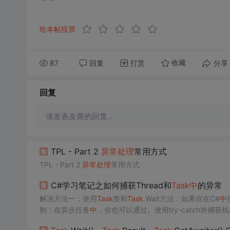
给本帖投票
87
回复
打赏
分享
收藏
回复
请发表友善的回复…
TPL - Part 2
异常处理
常用方式
TPL - Part 2
异常处理
常用方式
C#学习笔记之如何捕获Thread和
Task
中
的异常
解决方法一：使用
Task
类和
Task
.Wait方法：如果你在C#
中
制：在异步任务
中
，你也可以通过。使用try-catch块捕获
read
中
抛出
的异常。2.捕获
Task
中
抛出
的异常。来等待任务