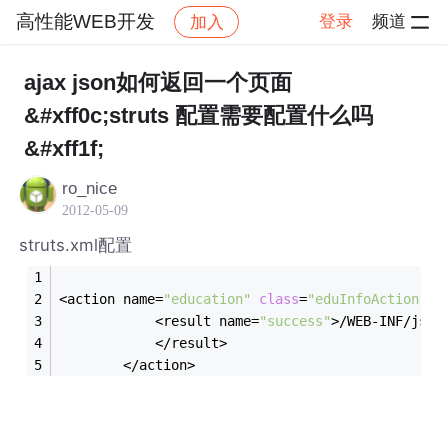
高性能WEB开发
登录
频道
加入
帖子详情
社区
高性能WEB开发
ajax json如何返回一个页面
&#xff0c;struts 配置需要配置什么吗
&#xff1f;
ro_nice
2012-05-09
struts.xml配置
<action name=
"education"
class
=
"eduInfoAction"
 m
			<result name=
"success"
>/WEB-INF/jsps
			</result>
		</action>