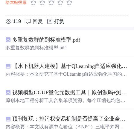
给本帖投票
119
回复
打赏
多重复数群的到标准模型.pdf
多重复数群的到标准模型.pdf
【水下机器人建模】基于QLearning自适应强化学习PID控制器在AUV中的应用研究（Matlab代码实现）
内容概要：本文研究了基于QLearning自适应强化学习的PI
D控制器在自主水下航行器（AUV）中的应用，通过Matla
b代码实现了对水下机器人的动力学建模与运动控制。重点
视频模型GGUF量化元数据工具｜原创源码+测试+离线报告
探讨了将强化学习算法QLearning与传统PID控制相结合的
方法，以提升AUV在复杂、时变及非线性水下环境中的自
原创本地工程分析工具合集单项资源。每个压缩包均包含
适应控制能力。文中系统分析了AUV的运动学与动力学特
完整 JavaScript/Node.js 源码、3 项自动化测试、可复现合
性，阐述了传统PID参数整定面临的挑战，并提出采用QLe
成示例、离线 HTML/
JSON
/SVG 报告、1080×720 真实运
arning算法在线动态优化PID控制器的比例、积分和微分参
顶刊复现：排污权交易机制是否提高了企业全要素生产率 -来自中国上市公司的证据（论文+数据）
行效果图、README、运行说明、功能清单、MIT License
数，从而实现对系统误差、响应速度、超调量等性能指标
及原创授权声明。Node.js 18+ 可直接运行，零第三方运行
内容概要：本文以有源中点箝位（ANPC）三电平并网逆
的综合优化。通过Matlab仿真实验验证了该复合控制策略
依赖，适合开发者进行工程预检、质量审查和交付复核。
变器为研究对象，提出并构建了一套融合双极性倍频脉宽