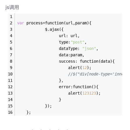
js调用
var
 process=function(url,param){
			$.ajax({
				  url: url,
				  type:
"post"
,
				  dataType: 
"json"
,
				  data:param,
				  success: function(data){
					  alert(
12
);
//$("div[node-type='inner'
				  },
				  error:function(){
					  alert(
123123
);
				  }
			});	
	};