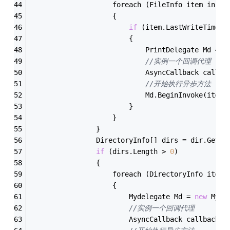
                    foreach (FileInfo item in fi
                    {
if
 (item.LastWriteTime >
                        {
                            PrintDelegate Md = 
n
//实例一个回调代理
                            AsyncCallback callba
//开始执行异步方法
                            Md.BeginInvoke(item,
                        }
                    }
                }
                DirectoryInfo[] dirs = dir.GetDi
if
 (dirs.Length > 
0
)
                {
                    foreach (DirectoryInfo item 
                    {
                        Mydelegate Md = 
new
 Myde
//实例一个回调代理
                        AsyncCallback callback =