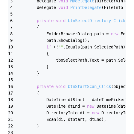
delegate 
void
Mydelegate
(DirectoryInfo d
delegate 
void
PrintDelegate
(FileInfo fil
private
void
btnSelectDirectory_Click
(ob
        {
            FolderBrowserDialog path = 
new
 Folde
            path.ShowDialog();
if
 (!
""
.Equals(path.SelectedPath))
            {
                tboSelectPath.Text = path.Select
            }
        }
private
void
btnStartScan_Click
(object s
        {
            DateTime dtStart = dateTimePicker1.V
            DateTime dtEnd = 
new
 DateTime(dateTi
            DirectoryInfo di = 
new
 DirectoryInfo
            Scan(di, dtStart, dtEnd);
        }