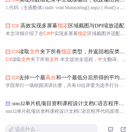
1.代码（主函数体) static void Main(string[] args) { float[] a = n
ew float[5]; for (int i = 0; i < a.Length;) { Console.WriteLine
("请输入第{0}个学生成绩:", i + 1); float f = float.Parse(Conso
C#
高效实现多屏幕
指定
区域截图与DPI缩放适配
le.ReadL...
本文详细介绍了在
C#
中
实现多屏幕
指定
区域截图并适配D
PI缩放的高效方法。通过使用GDI+的`Screen`和`Bitmap`
类，开发者可以精准捕获屏幕区域，并解决多显示器环境
C#
读取
文件
夹下所有
指定
类型，并返回相应类型数据
下的坐标定位和DPI缩放问题。文章还提供了性能优化技
巧，如对象池和并行处理，适用于需要高频截图的场景。
C#
读取
文件
夹下所有
文件
本文提供全流程，
中
文翻译。 C
hinar 坚持将简单的生活方式，带给世人！（拥有更好的阅
读体验 ——
高分
辨率用户请根据需求调整网页缩放比例）
C#
去掉一个最
高分
和一个最低分后所得的平均分，然后进行排序得到比赛结果
Chinar —— 心分享、心创新！助力快速完成xml、Json、txt
等数据
文件
的读取为新手节省宝贵的时间，避免采坑！ Ch
学院举行一场校园演讲比赛，共有10位评委为选手打分，
inar 教程效果： 1 GetFiles —— 获...
为了让比赛更公平，每位选手的最后得分是在10评委分
中
去掉一个最
高分
和一个最低分后所得的平均分，然后进行
stm32单片机项目资料课程设计文档C语言程序代码原理图电路PCB实例悬挂运动控制系统论文资料
排序得到比赛结果。如果是人工操作难免有失误，假设你
是记分员同学，请你编写一道程序来完成这一任务 下面是
stm32单片机项目资料课程设计文档C语言程序代码原理图
代码(
C#
)：我写了好久 using System; using System.Collection
电路PCB实例悬挂运动控制系统论文资料
s.Generic; using Syste...
说点什么…