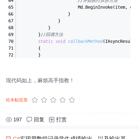
//开始执行异步方法
                        Md.BeginInvoke(item, dtS
                    }
                }
            }
        }
//回调方法
static
void
callbackMethod
(IAsyncResult 
        {
        }
现代码如上，麻烦高手指教！
给本帖投票
197
回复
打赏
C#
实现用数组记录学生成绩输出，以及输出其
中
的