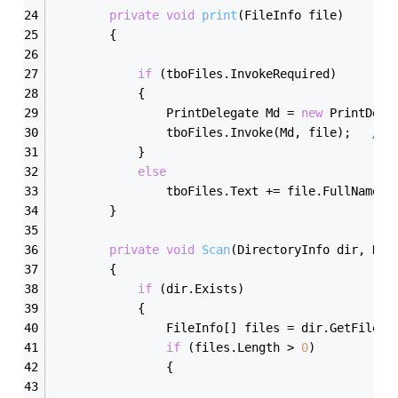
private
void
print
(FileInfo file)
        {
if
 (tboFiles.InvokeRequired)
            {
                PrintDelegate Md = 
new
 PrintDele
                tboFiles.Invoke(Md, file);   
//
            }
else
                tboFiles.Text += file.FullName;
        }
private
void
Scan
(DirectoryInfo dir, Dat
        {
if
 (dir.Exists)
            {
                FileInfo[] files = dir.GetFiles(
if
 (files.Length > 
0
)
                {