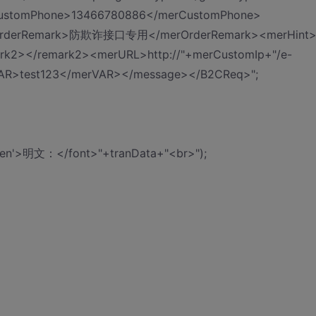
ustomPhone>13466780886</merCustomPhone>
OrderRemark>防欺诈接口专用</merOrderRemark><merHint
2></remark2><merURL>http://"+merCustomIp+"/e-
VAR>test123</merVAR></message></B2CReq>";
='Green'>明文：</font>"+tranData+"<br>");