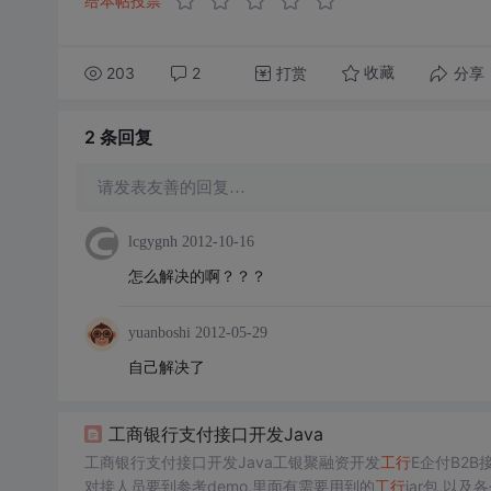
给本帖投票
203
2
打赏
分享
收藏
2 条
回复
请发表友善的回复…
lcgygnh
2012-10-16
怎么解决的啊？？？
yuanboshi
2012-05-29
自己解决了
工商银行支付接口开发Java
工商银行支付接口开发Java工银聚融资开发
工行
E企付B2B
对接人员要到参考demo,里面有需要用到的
工行
jar包,以及