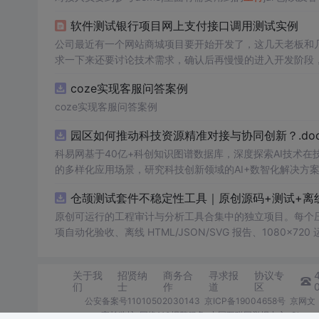
钥自己在调接口时传入; 3.在项目web-inf目录下面,创建文件
软件测试银行项目网上支付接口调用测试实例
公司最近有一个网站商城项目要开始开发了，这几天老板和
求一下来还要讨论技术需求，确认后再慢慢的进入开发阶段
PI接口的调用，咱是第一次接触这类东西。
coze实现客服问答案例
coze实现客服问答案例
园区如何推动科技资源精准对接与协同创新？.doc
科易网基于40亿+科创知识图谱数据库，深度探索AI技术
的多样化应用场景，研究科技创新领域的AI+数智化解决方
仓颉测试套件不稳定性工具｜原创源码+测试+离
原创可运行的工程审计与分析工具合集中的独立项目。每个压缩包包含
项自动化验收、离线 HTML/JSON/SVG 报告、1080×72
运行依赖，不包含榜单产品源码、官方素材、论文、账号数据
示与二次开发。运行方法：Node.js 18+ 下执行 npm test 与 
关于我
招贤纳
商务合
寻求报
协议专
们
士
作
道
区
公安备案号11010502030143
京ICP备19004658号
京网文〔
家长监护
网络110报警服务
中国互联网举报中心
Chro