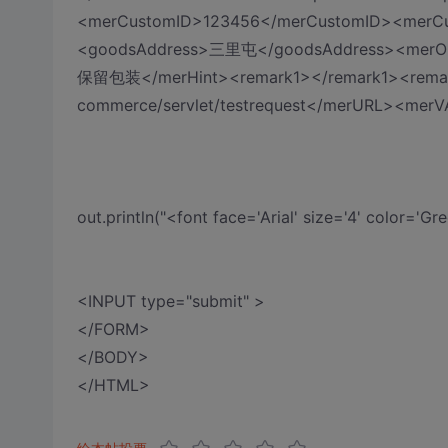
<merCustomID>123456</merCustomID><merC
<goodsAddress>三里屯</goodsAddress><mer
保留包装</merHint><remark1></remark1><remark
commerce/servlet/testrequest</merURL><mer
out.println("<font face='Arial' size='4' color
<INPUT type="submit" >
</FORM>
</BODY>
</HTML>