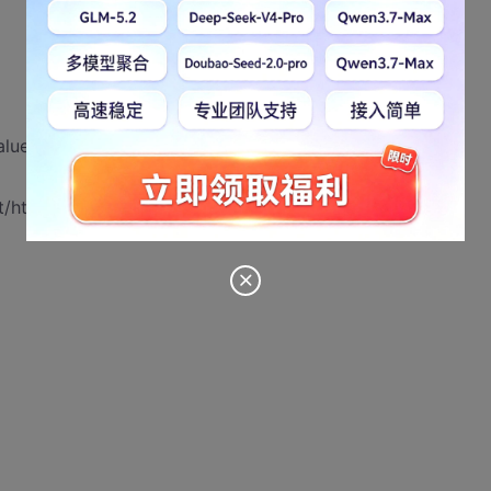
alue" %>
t/html; charset=GBK">
间