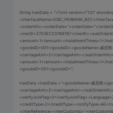
String tranData = "<?xml version=\"1.0\" encod
<interfaceName>ICBC_PERBANK_B2C</interfaceN
<orderInfo><orderDate>"+orderDate+"</order
<merID>2703EC23788787</merID><subOrderInfo
<amount>1</amount><installmentTimes>1</in
<goodsID>001</goodsID><goodsName>威尼熊
<carriageAmt>2</carriageAmt></subOrderInfo>
<amount>1</amount><installmentTimes>1</in
<goodsID>001</goodsID>";
tranData =tranData +"<goodsName>威尼熊</
<carriageAmt>2</carriageAmt></subOrderInfo>
<verifyJoinFlag>0</verifyJoinFlag><Langua
<creditType>2</creditType><notifyType>AG</n
</merReference><merCustomIp>"+merCustomI