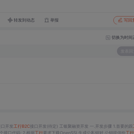
转发到动态
举报
写回
切换为时间
发表回
接口开发
工行
B2C
接口开发(待定) 工银聚融资开发 一.开发步骤 1.首要的跟
各个接口代码; 2.根据
工行
要求下载OpenSSL生成公私钥对,公钥提供给
工行