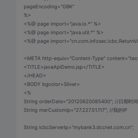
pageEncoding="GBK"
%>
<%@ page import="java.io.*" %>
<%@ page import="java.util.*" %>
<%@ page import="cn.com.infosec.icbc.ReturnV
<META http-equiv="Content-Type" content="tex
<TITLE>javaApiDemo.jsp</TITLE>
</HEAD>
<BODY bgcolor=Silver>
<%
String orderDate="20120620085400"; //日期时
String merCustomIp="27.227.51.117"; //我的IP
String icbcServerIp="mybank3.dccnet.com.cn";