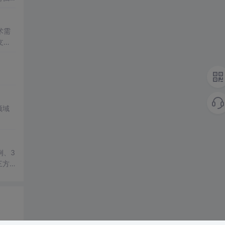
术需
支付A
领域
例、3
三方
教学演