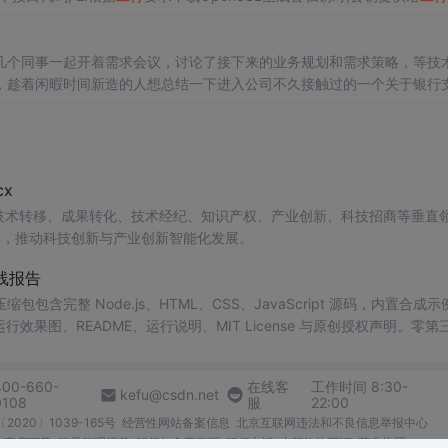
夹存放cer证书,在调用
工行
接口时需要传入. 二....
几个同事一起开着需求会议，讨论了接下来的业务规划和需求策略，等技
，趁着闲暇时间新造的人想总结一下进入公司不久接触过的一个关于银行
x
在技术转移、成果转化、技术经纪、知识产权、产业创新、科技招商等垂直
案，推动科技创新与产业创新智能化发展。
线报告
完整 Node.js、HTML、CSS、JavaScript 源码，内置合成示
0 运行效果图、README、运行说明、MIT License 与原创授权声明。零第
或未授权内容。适合 AI 工程、前端、运维和质量团队用于本地预检、
npm run report，或启动静态服务器打开 index.html。
400-660-
在线客
工作时间 8:30-
kefu@csdn.net
0108
服
22:00
2020〕1039-165号
经营性网站备案信息
北京互联网违法和不良信息举报中心
me商店下载
账号管理规范
版权与免责声明
版权申诉
出版物许可证
营业执照