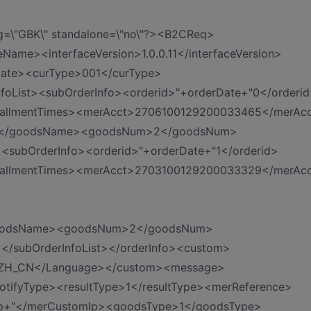
ing=\"GBK\" standalone=\"no\"?><B2CReq>
ame><interfaceVersion>1.0.0.11</interfaceVersion>
Date><curType>001</curType>
List><subOrderInfo><orderid>"+orderDate+"0</orderid
stallmentTimes><merAcct>2706100129200033465</merAc
</goodsName><goodsNum>2</goodsNum>
<subOrderInfo><orderid>"+orderDate+"1</orderid>
stallmentTimes><merAcct>2703100129200033329</merAc
goodsName><goodsNum>2</goodsNum>
</subOrderInfoList></orderInfo><custom>
ge>ZH_CN</Language></custom><message>
otifyType><resultType>1</resultType><merReference>
p+"</merCustomIp><goodsType>1</goodsType>