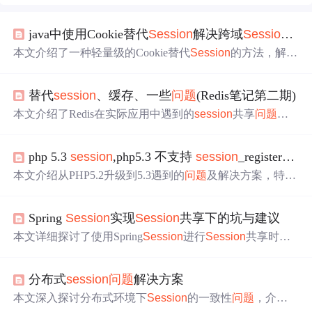
java中使用Cookie替代
Session
解决跨域
Session
失
本文介绍了一种轻量级的Cookie替代
Session
的方法，解决
了分布式系统中子域名跨域访问时出现的
Session
失效
问
题
。通过将数据转换为JSON并进行DES加密存储在根域名
替代
session
、缓存、一些
问题
(Redis笔记第二期)
的Cookie中，实现了解决方案。
本文介绍了Redis在实际应用中遇到的
session
共享
问题
及
替代方案，详细分析了缓存的基本概念、更新策略以及常
见的缓存穿透、雪崩和击穿
问题
，并提供了相应的解决方
php 5.3
session
,php5.3 不支持
session
_register() 此函数已启用的解决方法
法。
本文介绍从PHP5.2升级到5.3遇到的
问题
及解决方案，特别
是针对废弃的
session
_register()函数提供了两种修复方法。
一种是自定义函数替代原有功能，另一种则是直接使用$_
Spring
Session
实现
Session
共享下的坑与建议
SESSION
变量。
本文详细探讨了使用Spring
Session
进行
Session
共享时遇
到的各种
问题
及解决方案，包括如何支持URL重写保持
Se
ssion
、使用JSON序列化替代JDK序列化、解决JSP下的
Se
分布式
session
问题
解决方案
ssion
设置
问题
等。
本文深入探讨分布式环境下
Session
的一致性
问题
，介绍