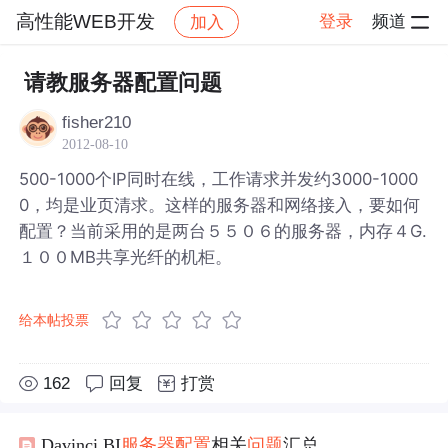
高性能WEB开发
登录
频道
加入
帖子详情
社区
高性能WEB开发
请教服务器配置问题
fisher210
2012-08-10
500-1000个IP同时在线，工作请求并发约3000-1000
0，均是业页清求。这样的服务器和网络接入，要如何
配置？当前采用的是两台５５０６的服务器，内存４G.
１００MB共享光纤的机柜。
给本帖投票
162
回复
打赏
Davinci BI
服务器
配置
相关
问题
汇总