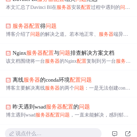
本文汇总了Davinci BI在
服务器
安装
配置
过程中遇到的
问题
及解决方案，包括登录
服务器
、
配置
docker-compose.yml、
数据库设置、邮箱
配置
以及解决docker、davinci和mysql的
服务器
配置
得
问题
相关
问题
，提供了一系列参考资料。
博客介绍了
问题
的解决之道。若本地正常、
服务器
端异
常，需解决
服务器
配置
问题
，检查IIS运行、权限设置，重
启IIS，重新注册.net framework版本等；若本地也有
问题
，
Nginx
服务器
配置
与
问题
排查解决方案文档
则需关注程序
配置
，重点查看web.config文件。
该文档围绕将一台
服务器
的Nginx
配置
复制到另一台
服务器
展开，详细介绍了
配置
复制步骤，包括检查安装、获取
配
置
等。还阐述了
问题
排查方法，如检查Java应用状态、端
离线
服务器
的conda环境
配置
问题
口监听等，针对SELinux
配置
给出解决方案，最后提供常见
问题
解决办法及小白操作指南。
博客主要解决离线
服务器
的两个
问题
：一是无法创建conda
环境，通过在本地主机安装Linux系统、打包
配置
好的cond
a环境并上传到目标
服务器
来解决；二是
配置
好conda环境
昨天遇到wsad
服务器
配置
的
问题
后因没网无法pip包，通过在联网Linux下下载包并上传到
目标
服务器
安装来解决。
博主遇到wsad
服务器
配置
问题
，一直未能解决，感到郁
闷。
说点什么…