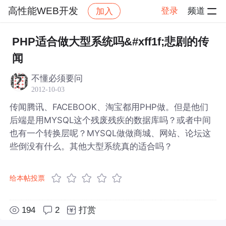
高性能WEB开发
登录
频道
加入
帖子详情
社区
高性能WEB开发
PHP适合做大型系统吗&#xff1f;悲剧的传
闻
不懂必须要问
2012-10-03
传闻腾讯、FACEBOOK、淘宝都用PHP做。但是他们
后端是用MYSQL这个残废残疾的数据库吗？或者中间
也有一个转换层呢？MYSQL做做商城、网站、论坛这
些倒没有什么。其他大型系统真的适合吗？
给本帖投票
194
2
打赏