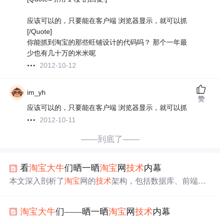
应该可以的，只要能在客户端 浏览器显示，就可以抓
[/Quote]
你能抓到淘宝的那些旺铺设计的代码吗？ 那个一年最
少也有几十万的米米呢
2012-10-12
im_yh
赞
应该可以的，只要能在客户端 浏览器显示，就可以抓
2012-10-11
——到底了——
看
淘宝
大牛
们晒一晒
淘宝
网
技术
内幕
本文深入剖析了
淘宝
网的
技术
架构，包括数据库、前端设
计、后台架构和存储
技术
等方面的内容。介绍了
淘宝
网采
用的关系型数据库管理系统Oracle和MySQL的特点及应用
淘宝
大牛
们——晒一晒
淘宝
网
技术
内幕
场景，前端设计中使用的内部自主
开发
框架以及开源框