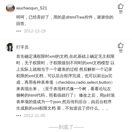
wuchaoqun_521
赞
呵呵，已经弄好了，用的是dhtmlTree控件，谢谢你的
回答。
2012-12-19
打字员
赞
首先确定满权限时xml的文档,在此基础上确定无主权限
时，无子权限时，子权限级别不同时的xml文档模型 以
上实际上就相当于一个建表的过程 然后解析一个记录
权限的xml文档，可以后台程序完成，也可以前台js完
成，再用各种表单项（checkbox,radio,select,button）
来表现出来，（至于表现样式像一个树，看看论坛左
侧树的html代码，照着搞就行了） 修改之后，用js封装
表单项的值成为一个json,然后传到后台，由后台程序
生成新的xml权限文档 晕，不知道说了些什么。。。
2012-11-05
——到底了——