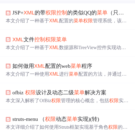
JSP+
XML
的带
权限
控制
的类似QQ的
菜单
（只需配置
本文介绍了一种基于
XML
配置的
菜单
权限
管理系统，该系
统通过在
XML
文件中定义
菜单
及其对应的用户
权限
来实现
灵活的
菜单
展示
控制
。对于拥有特定
权限
的用户，系统仅
XML
文件
控制
权限
菜单
显示其有权访问的
菜单
选项。
本文介绍了一种基于
XML
数据源和TreeView控件实现动态
权限
菜单
的方法。通过加载不同的
XML
文件，可以根据用
户的
权限
显示相应的
菜单
项，实现了灵活的
权限
管理。
如何做用
XML
配置的web
菜单
程序
本文介绍了一种使用
XML
进行
菜单
配置的方法，并通过用
户
权限
控制
菜单
项的显示。提供了
XML
配置示例及部分JS
代码实现。
ofbiz
权限
设计及动态二级
菜单
解决方案
本文深入解析了OfBiz
权限
管理的核心概念，包括
权限
实
体、基础
权限
配置、一级与二级
菜单
权限
的配置方式及动
态
控制
方法。特别强调了如何通过
XML
配置文件与代码动
struts-menu （
权限
动态
菜单
实现)(转)
态加载来实现二级
菜单
的灵活
控制
。
本文详细介绍了如何使用Struts框架实现基于角色
权限
的动
态
菜单
功能，包括
权限
控制
、数据库操作、
菜单
配置及展