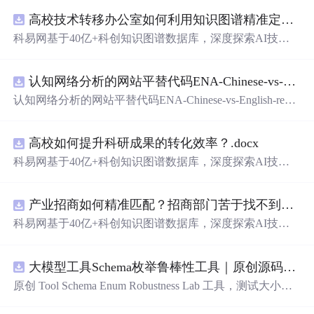
高校技术转移办公室如何利用知识图谱精准定位产业需求与技术适配点？.docx
科易网基于40亿+科创知识图谱数据库，深度探索AI技术
在技术转移、成果转化、技术经纪、知识产权、产业创
新、科技招商等垂直领域的多样化应用场景，研究科技创
认知网络分析的网站平替代码ENA-Chinese-vs-English-reproducible.zip
新领域的AI+数智化解决方案，推动科技创新与产业创新
智能化发展。
认知网络分析的网站平替代码ENA-Chinese-vs-English-repro
ducible.zip
高校如何提升科研成果的转化效率？.docx
科易网基于40亿+科创知识图谱数据库，深度探索AI技术
在技术转移、成果转化、技术经纪、知识产权、产业创
新、科技招商等垂直领域的多样化应用场景，研究科技创
产业招商如何精准匹配？招商部门苦于找不到符合产业链补链强链方向的目标企业怎么办？.docx
新领域的AI+数智化解决方案，推动科技创新与产业创新
智能化发展。
科易网基于40亿+科创知识图谱数据库，深度探索AI技术
在技术转移、成果转化、技术经纪、知识产权、产业创
新、科技招商等垂直领域的多样化应用场景，研究科技创
大模型工具Schema枚举鲁棒性工具｜原创源码+测试+离线报告
新领域的AI+数智化解决方案，推动科技创新与产业创新
智能化发展。
原创 Tool Schema Enum Robustness Lab 工具，测试大小
写、别名、未知枚举、空值与多语言取值对工具参数校验