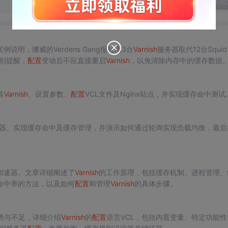
发表回
说明，挪威的Verdens Gang报社用3台
Varnish
服务器取代12台Squi
别提醒，
配置
变动后不应直接重启
Varnish
，以免清除内存中的缓存数据
装
Varnish
、设置参数、
配置
VCL文件及Nginx站点，并实现缓存命中测试
器、实现缓存命中及缓存管理，并演示如何通过轮询实现负载均衡，最后
加速器。文章详细阐述了
Varnish
的工作原理，包括缓存机制、进程管理、
命中率的方法，以及如何
配置
和管理
Varnish
的具体步骤。
优势与不足，详细介绍
Varnish
的
配置
语言VCL，包括内置变量、特定功能性