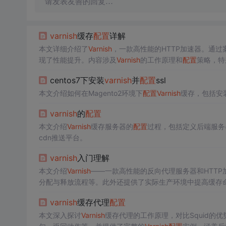
请发表友善的回复…
varnish
缓存
配置
详解
本文详细介绍了
Varnish
，一款高性能的HTTP加速器。通过案例
现了性能提升。内容涉及
Varnish
的工作原理和
配置
策略，特
centos7下安装
varnish
并
配置
ssl
本文介绍如何在Magento2环境下
配置
Varnish
缓存，包括安
varnish
的
配置
本文介绍
Varnish
缓存服务器的
配置
过程，包括定义后端服务
cdn推送平台。
varnish
入门理解
本文介绍
Varnish
——一款高性能的反向代理服务器和HTTP
分配与释放流程等。此外还提供了实际生产环境中提高缓存
varnish
缓存代理
配置
本文深入探讨
Varnish
缓存代理的工作原理，对比Squid的