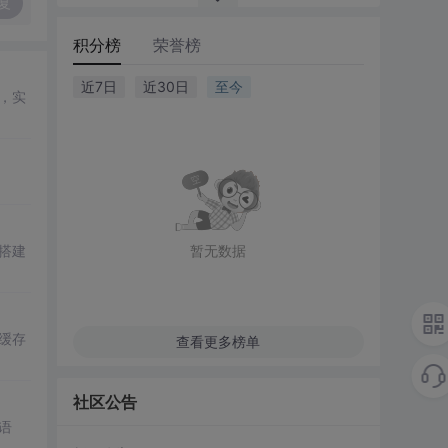
复
积分榜
荣誉榜
近7日
近30日
至今
d，实
。
。
搭建
暂无数据
缓存
查看更多榜单
社区公告
语