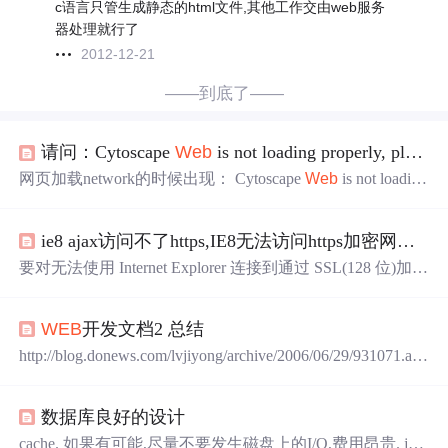
c语言只管生成静态的html文件,其他工作交由web服务
器处理就行了
2012-12-21
——到底了——
请问：Cytoscape
Web
is not loading properly, please try again later.这种怎么解决？
网页加载network的时候出现： Cytoscape
Web
is not loading
properly, please try again later. 这种怎么解决啊？
急急
急，感
谢！ 如图
ie8 ajax访问不了https,IE8无法访问https加密网址，其他浏览器完全没有
要对无法使用 Internet Explorer 连接到通过 SSL(128 位)加以
保护的
Web
站点的情况进行故障排除，请尝试按其显示顺
序执行下列过程。执行完每个过程后，请尝试使用 Internet
WEB
开发文档2 总结
Explorer 连接到通过 SSL(128 位)加以保护的
Web
站点并
确定
问题
是否已解决。如果您可以连接到通过 SSL(128 位)
http://blog.donews.com/lvjiyong/archive/2006/06/29/931071.asp
加以保护的
Web
站点并且
问题
已解决，则无需执行本文
x 怎样将后台生成的在内存中的图象显示到客户端 Microsof
中...
t IE
Web
Controls下载地址 如何在DATAGRID中使用JAVAS
数据库良好的设计
CRIPT脚本控制 DataGrid中连接到下一页显示数据 下载中
文名
cache. 如果有可能,尽量不要发生磁盘上的I/O,费用昂贵. jam