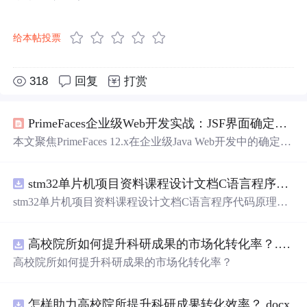
给本帖投票
318
回复
打赏
PrimeFaces企业级Web开发实战：JSF界面确定性构建指南
本文聚焦PrimeFaces 12.x在企业级Java Web开发中的确定性
构建实践，涵盖环境搭建三大反直觉细节（FacesServlet映
射、资源库版本匹配、context-param顺序）、DataTable等5
stm32单片机项目资料课程设计文档C语言程序代码原理图电路PCB实例悬挂运动控制系统论文资料
大核心组件的生产级改造（无刷新搜索、行内编辑、批量
操作、Excel/PDF导出）、状态管理底层逻辑（@ViewScop
stm32单片机项目资料课程设计文档C语言程序代码原理图
ed vs @
Session
Scoped）、生产避坑配置（jsf-state-saving-
电路PCB实例悬挂运动控制系统论文资料
method、p:dialog appendTo、commons-fileupload冲突）及p:r
emoteCommand绕过生命周期技巧，强调UI可预测性与后端
高校院所如何提升科研成果的市场化转化率？.docx
职责分离。
高校院所如何提升科研成果的市场化转化率？
怎样助力高校院所提升科研成果转化效率？.docx