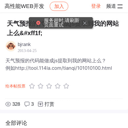
高性能WEB开发
登录
频道
加入
帖子详情
社区
高性能WEB开发
服务超时,请刷新
天气预报的代码能做成js提取到我的网站
页面重试
上么&#xff1f;
bjrank
2013-04-25
天气预报的代码能做成js提取到我的网站上么？
例如http://tool.114la.com/tianqi/101010100.html
给本帖投票
328
3
打赏
全部评论