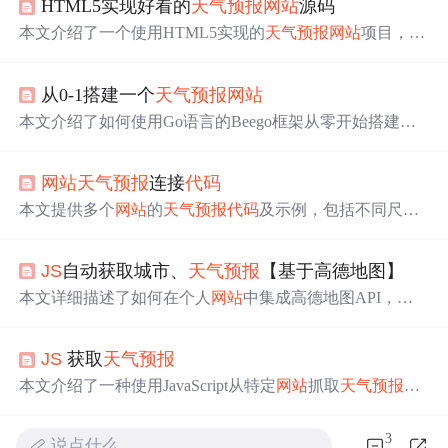
HTML5实现好看的
天气预报
网站
源码
本文介绍了一个使用HTML5实现的
天气预报
网站
项目，包
括获取天气数据接口、PC端及手机端页面设计等内容。该
网站
利用天聚数形提供的免费
天气预报
API，能够展示不
从0-1搭建一个
天气预报
网站
同城市的实时天气情况。
本文介绍了如何使用Go语言的Beego框架从零开始搭建一
个
天气预报
网站
。通过获取用户IP地址，调用天气API获取
数据，并展示未来七天天气情况。详细步骤包括环境搭
网站
天气预报
连接
代码
建、项目编写、部署等，源码已上传至CodeChina供下载参
考。
本文提供多个
网站
的
天气预报
代码
及示例，包括不同尺寸
的iframe嵌入方式与自适应脚本，适用于快速集成
天气预报
功能。
JS
自动获取城市、
天气预报
【基于高德地图】
本文详细描述了如何在个人
网站
中集成高德地图API，实
现用户自动定位并获取其所在城市的
天气预报
。包括注册
高德Key、配置API、查看文档以及提供
代码
示例，帮助开
JS
获取
天气预报
发者快速实现这一功能。
本文介绍了一种使用JavaScript从特定
网站
抓取
天气预报
信
息的方法。通过编码转换解决乱码问题，并利用XMLHttp
Request发送请求获取数据。
3
说点什么…